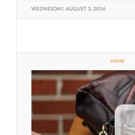
پیش‌نمایش
دانلود
نگارش
4.0.0
آخرین به‌روزرسانی
16 جولای 2026
نصب‌های فعال
100+
نگارش وردپرس
6.6
نگارش PHP
7.4
صفحه اصلی پوسته