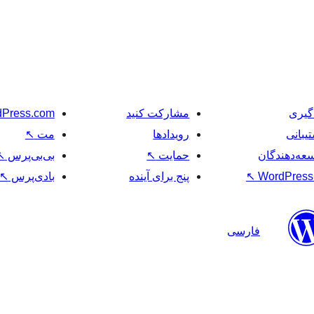
گیری
مشارکت کنید
Press.com
یبانی
رویدادها
مت
↖
عه‌دهندگان
حمایت
↖
بی‌بی‌پرس
↖
WordPress.
↖
پنج برای آینده
بادی‌پرس
↖
فارسی