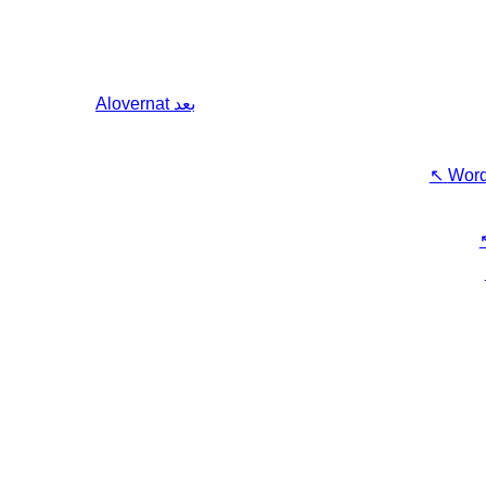
بعد
Alovernat
↖
Word