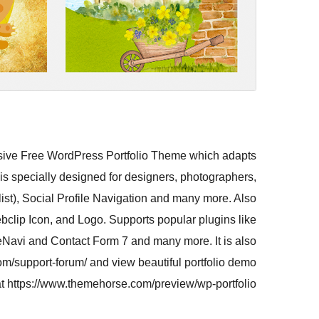
nsive Free WordPress Portfolio Theme which adapts
 is specially designed for designers, photographers,
 list), Social Profile Navigation and many more. Also
ip Icon, and Logo. Supports popular plugins like
i and Contact Form 7 and many more. It is also
om/support-forum/ and view beautiful portfolio demo
at https://www.themehorse.com/preview/wp-portfolio