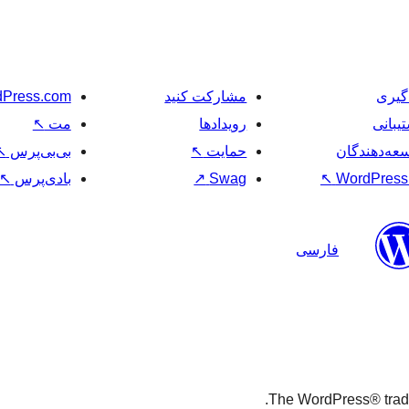
گیری
مشارکت کنید
Press.com
یبانی
رویدادها
مت
↖
عه‌دهندگان
حمایت
↖
بی‌بی‌پرس
↖
WordPress.
↖
Swag
↗
بادی‌پرس
↖
فارسی
The WordPress® tradem