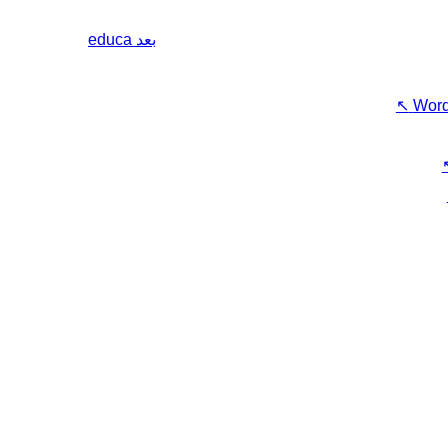
بعد
educa
↖
Word