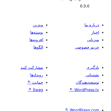
ویترین
پوسته‌ها
افزونه‌ها
صی
الگوها
مشارکت کنید
رویدادها
ان
حمایت
↖
↗
Swag
↖
Wo
↖
Word