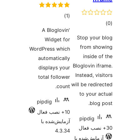
مجموع
)
(1
وع
امتیازها
A Bloglovin'
ازها
Stop your
Widget for
from sh
WordPress which
inside o
automatically
Bloglovin if
displays your
Instead, vi
total follower
will be redir
count.
to your a
pipdig
blog 
10+ نصب فعال
pipdig
آزمایش‌شده با
4.3.34
زمایش‌شده با