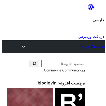
و
Commercial
Communi
ب افزونه:
bloglovin