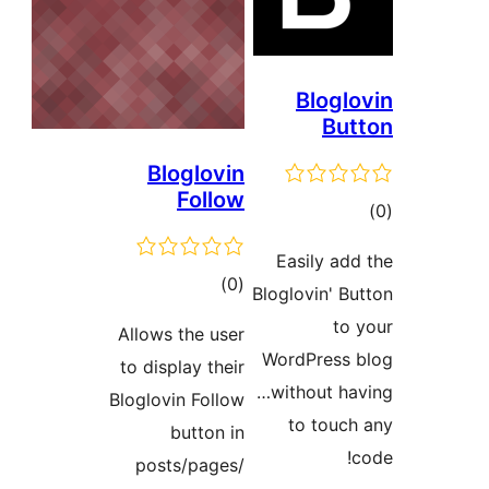
Blogl
Bu
Bloglovin
Follow
وع
ازها
Easily ad
مجموع
)
(0
Bloglovin' B
امتیازها
to
Allows the user
WordPress
to display their
…without h
Bloglovin Follow
to touc
button in
posts/pages/