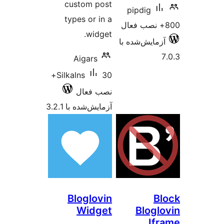
custom post
pipdig
types or in a
widget.
زمایش‌شده با
Aigars
30+
Silkalns
نصب فعال
آزمایش‌شده با 3.2.1
Bloglovin
B
Widget
Blogl
If