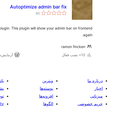
Autoptimize admin bar fix
مجموع
)
(0
امتیازها
plugin. This plugin will show your admin bar on frontend
again.
ramon fincken
10+ نصب فعال
آزمایش‌شده 
درباره ما
ویترین
یاد
اخبار
پوسته‌ها
پشت
میزبانی
افزونه‌ها
توس
حریم خصوصی
الگوها
tv