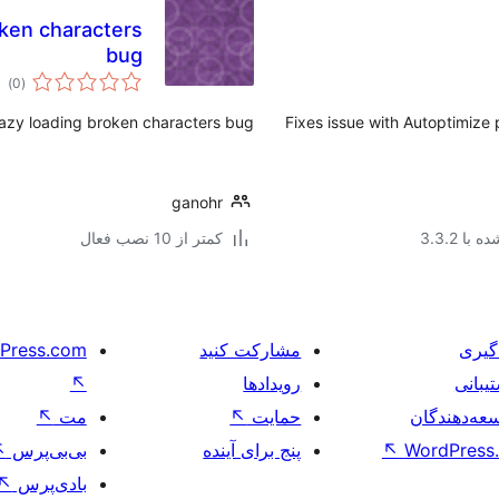
oken characters
bug
مج
)
(0
امت
azy loading broken characters bug.
Fixes issue with Autoptimize 
ganohr
با 3.3.2
کمتر از 10 نصب فعال
گیری
مشارکت کنید
Press.com
یبانی
رویدادها
↖
عه‌دهندگان
حمایت
↖
مت
↖
WordPress.
↖
پنج برای آینده
بی‌بی‌پرس
↖
بادی‌پرس
↖