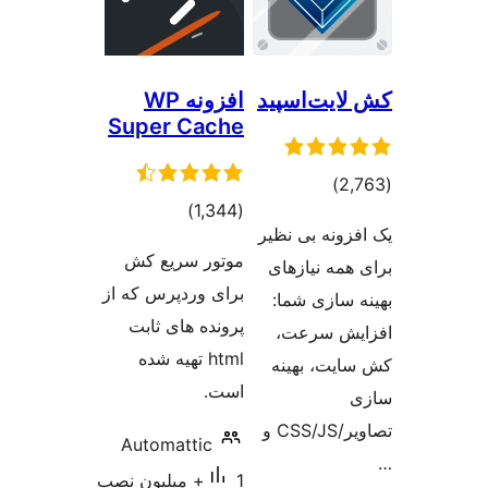
ایت‌اسپید
افزونه WP
Super Cache
مجموع
)
مجموع
)
(1,344
امتیازها
زونه بی نظیر
امتیازها
موتور سریع کش
مه نیازهای
برای وردپرس که از
 سازی شما:
پرونده های ثابت
ش سرعت،
html تهیه شده
یت، بهینه
است.
تصاویر/CSS/JS و
Automattic
1+ میلیون نصب