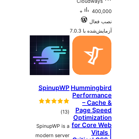
Cloudway
400,000+
فعال
شده با 7.0.3
SpinupWP
Hummingb
Perform
– Cac
Page S
مجموع
)
(13
Optimiza
امتیازها
for Core
SpinupWP is a
Vit
modern server