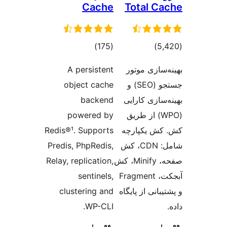
Cache
Total C
مجموع
مجموع
)
(175
)
امتیازها
امتیازها
سازی موتور
A persistent
جستجو (SEO) و
object cache
سازی کارایی
backend
(WPO) از طریق
powered by
ش یکپارچه
Redis®¹. Supports
شامل: CDN، کش
Predis, PhpRedis,
صفحه، Minify، کش
Relay, replication,
آبجکت، Fragment
sentinels,
بانی از پایگاه
clustering and
WP-CLI.