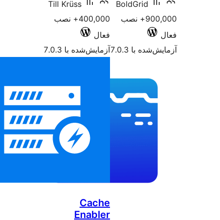
Till Krüss
BoldGrid
900,000+ نصب
400,000+ نصب
فعال
شده با 7.0.3
آزمایش‌شده با 7.0.3
Cache
Enabler