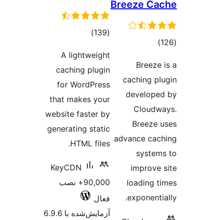
Breeze C
مجموع
)
(139
جموع
امتیازها
A lightweight
متیازها
Breeze
caching plugin
caching p
for WordPress
develop
that makes your
Cloud
website faster by
Breeze
generating static
advance ca
HTML files.
syste
KeyCDN
improve
90,000+ نصب
loading 
exponenti
فعال
آزمایش‌شده با 6.9.6