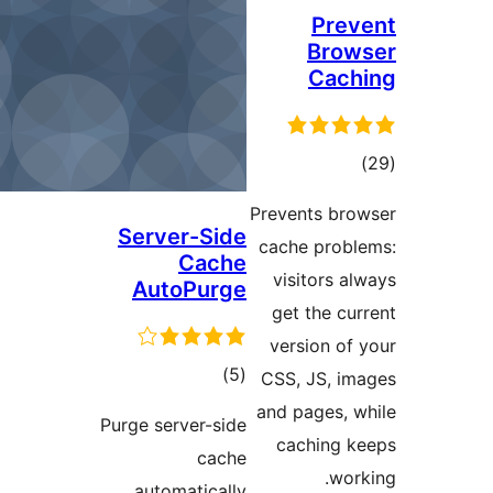
Pre
Bro
Cac
موع
تیازها
Prevents br
Server-Side
cache prob
Cache
visitors a
AutoPurge
get the cu
version of
مجموع
)
(5
CSS, JS, i
امتیازها
and pages, 
Purge server-side
caching 
cache
wor
automatically