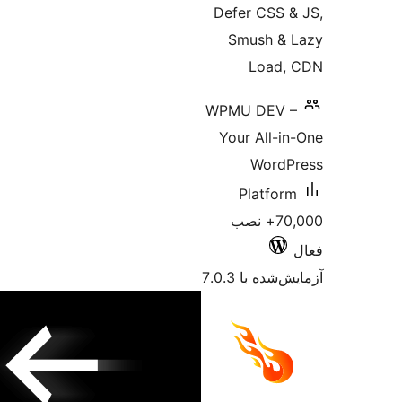
Defer CSS 
Smush &
Load,
WPMU DEV 
Your All-i
WordP
Platfor
70,000+ نصب
شده با 7.0.3