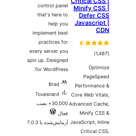
Critical C
control panel
Minify C
that's here to
Defer
Javascri
help you
implement best
practices for
every server you
مجموع
)
spin up. Designed
امتیازها
Opt
for WordPress.
PageS
Brad
Performa
Touesnard
Core Web Vi
30,000+ نصب
Advanced C
Minify 
فعال
JavaScript, 
آزمایش‌شده با 7.0.3
Critical