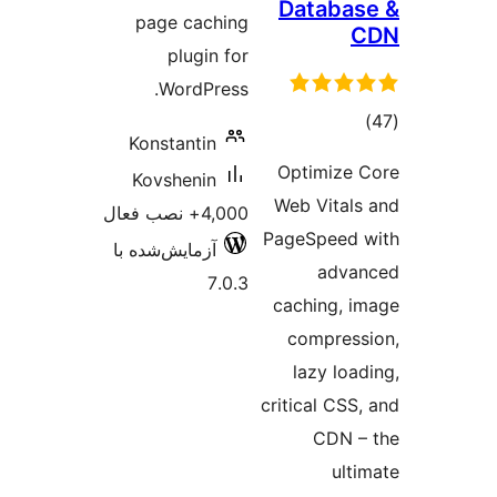
Databa
page caching
plugin for
WordPress.
موع
Konstantin
تیازها
Optimize
Kovshenin
Web Vital
4,000+ نصب فعال
PageSpeed
آزمایش‌شده با
adva
7.0.3
caching, 
compres
lazy loa
critical CSS
CDN 
ult