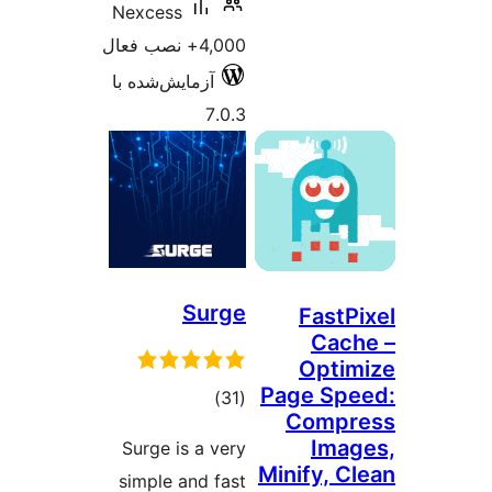
Nexcess
4,000+ نصب فعال
آزمایش‌شده با
7.0.3
Surge
FastP
Cac
Opti
Page Sp
مجموع
)
(31
Compr
امتیازها
Ima
Surge is a very
Minify, C
simple and fast