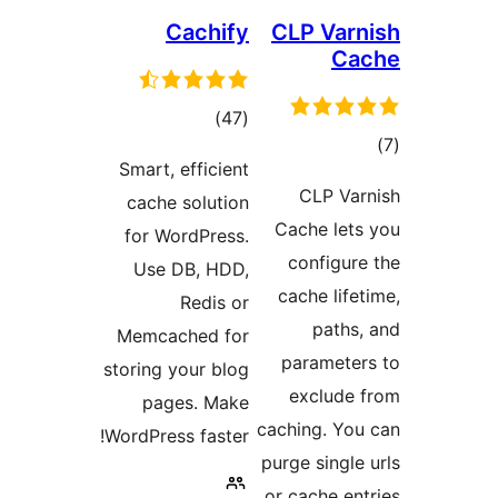
Cachify
CLP Var
Ca
مجموع
)
(47
وع
امتیازها
Smart, efficient
ازها
CLP Va
cache solution
Cache let
for WordPress.
configur
Use DB, HDD,
cache life
Redis or
paths
Memcached for
paramete
storing your blog
exclude
pages. Make
caching. Yo
WordPress faster!
purge single
or cache en