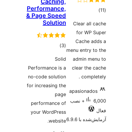
Caching,
Performance,
موع
& Page Speed
یازها
Solution
Clear all 
for WP 
Cache a
مجموع
)
(3
menu entry t
امتیازها
Solid
admin me
Performance is a
clear the 
no-code solution
comple
for increasing the
apasionado
page
6,000+ نصب
performance of
your WordPress
شده با 6.9.6
website.