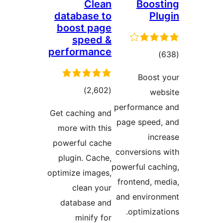
Clean
Boos
database to
Pl
boost page
speed &
performance
جموع
)
متیازها
Boost
مجموع
)
(2,602
we
امتیازها
performanc
Get caching and
page speed
more with this
inc
powerful cache
conversions
plugin. Cache,
powerful cac
optimize images,
frontend, m
clean your
and enviro
database and
optimizat
minify for