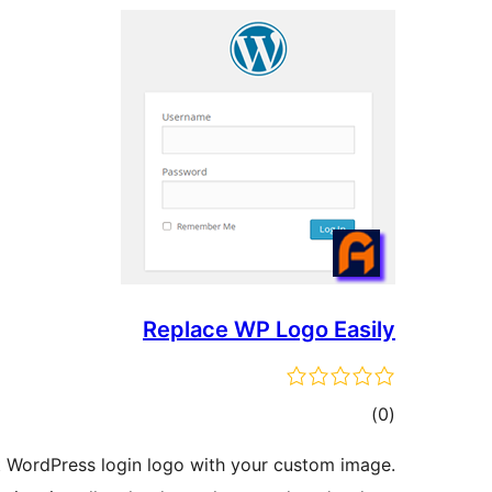
Replace WP Logo Easily
مجموع
)
(0
امتیازها
lt WordPress login logo with your custom image.