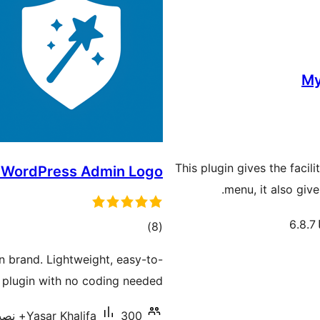
My
This plugin gives the facil
 WordPress Admin Logo
menu, it also giv
6
مجموع
)
(8
امتیازها
 brand. Lightweight, easy-to-
 plugin with no coding needed.
300+ نصب فعال
Yasar Khalifa