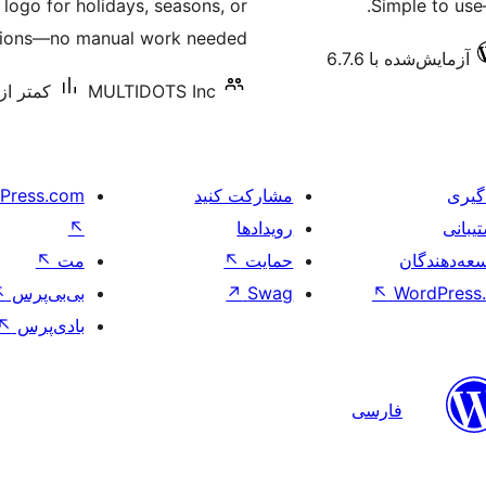
logo for holidays, seasons, or
Simple to use—
ions—no manual work needed!
آزمایش‌شده با 6.7.6
MULTIDOTS Inc
کمتر از 10 نصب فع
گیری
مشارکت کنید
Press.com
یبانی
رویدادها
↖
عه‌دهندگان
حمایت
↖
مت
↖
WordPress.
↖
Swag
↗
بی‌بی‌پرس
↖
بادی‌پرس
↖
فارسی