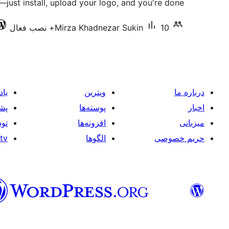
just install, upload your logo, and you're done.
10+ نصب فعال
Mirza Khadnezar Sukin
درباره ما
ویترین
یاد
اخبار
پوسته‌ها
پشت
میزبانی
افزونه‌ها
توس
حریم خصوصی
الگوها
tv