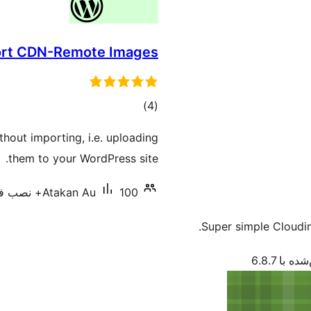
rt CDN-Remote Images
مجموع
)
(4
امتیازها
thout importing, i.e. uploading
them to your WordPress site.
100+ نصب فعال
Atakan Au
Super simple Cloudi
 با 6.8.7