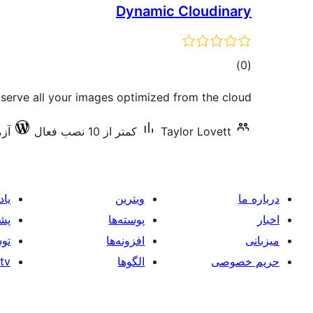
Dynamic Cloudinary
مجموع
)
(0
امتیازها
serve all your images optimized from the cloud.
Taylor Lovett
کمتر از 10 نصب فعال
آزما
درباره ما
ویترین
یاد
اخبار
پوسته‌ها
پشت
میزبانی
افزونه‌ها
توس
حریم خصوصی
الگوها
tv