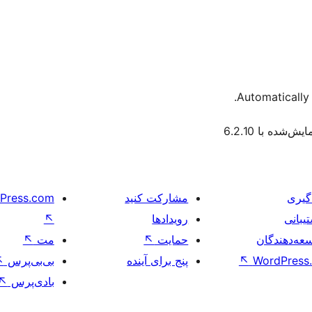
Automatically 
یش‌شده با 6.2.10
گیری
مشارکت کنید
Press.com
یبانی
رویدادها
↖
عه‌دهندگان
حمایت
↖
مت
↖
WordPress.
↖
پنج برای آینده
بی‌بی‌پرس
↖
بادی‌پرس
↖