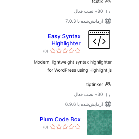
tcst
ب فعال
مایش‌شده با 7.0.3
Easy Syntax
Highlighter
مجموع
)
(0
امتیازها
Modern, lightweight syntax highl
for WordPress using Highli
tiptink
ب فعال
مایش‌شده با 6.9.6
Plum Code Box
مجموع
)
(0
امتیازها