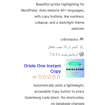
Beautiful syntax highlighti
WordPress. Auto-detects 40+ lang
with copy buttons, line nu
collapse, and a dark/light
swi
cr8vstac
 از 10 نصب فعال
مایش‌شده با 7.0.3
Oriole One Instant
Copy
مجموع
)
(0
امتیازها
Automatically adds a lightw
accessible Copy button to
Gutenberg code block. No short
no database ch