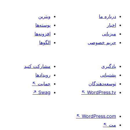
ویترین
پوسته‌ها
افزونه‌ها
صی
الگوها
مشارکت کنید
رویدادها
ان
حمایت
↖
↗
Swag
↖
Wo
↖
Word