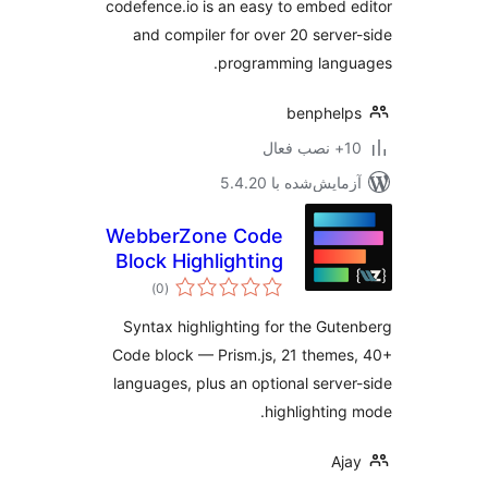
codefence.io is an easy to embed 
and compiler for over 20 serve
programming langu
benphel
ب فعال
مایش‌شده با 5.4.20
WebberZone Code
Block Highlighting
مجموع
)
(0
امتیازها
Syntax highlighting for the Gut
Code block — Prism.js, 21 theme
languages, plus an optional serve
highlighting
Aj