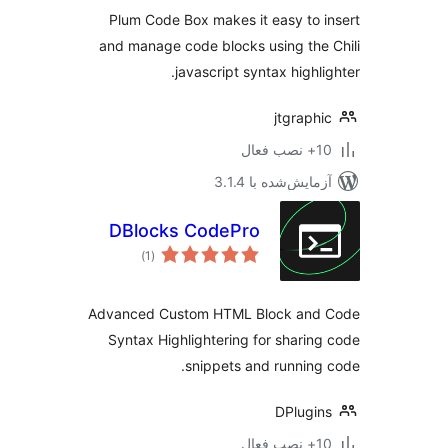
Plum Code Box makes it easy to 
and manage code blocks using the
javascript syntax highli
jtgraph
ب فعال
مایش‌شده با 3.1.4
DBlocks CodePro
مجموع
)
(1
امتیازها
Advanced Custom HTML Block and
Syntax Highlightering for sharin
snippets and running
DPlugi
ب فعال