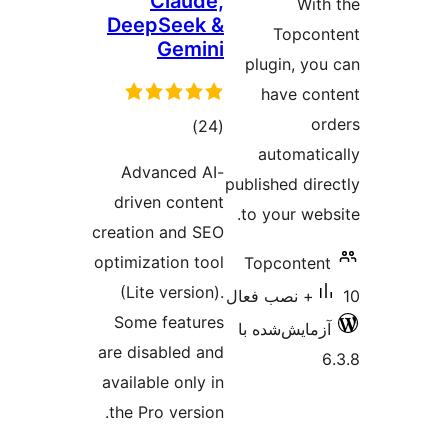
Claude,
DeepSeek &
To
Gemini
plugin
have
مجموع
)
(24
auto
امتیازها
Advanced AI-
published
driven content
to your
creation and SEO
optimization tool
Topco
(Lite version).
Some features
ش‌شده با
are disabled and
available only in
the Pro version.