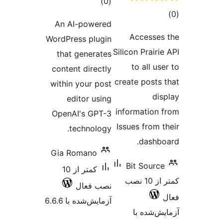
مجموع
)
(0
امتیازها
An AI-powered
Acce
WordPress plugin
Silicon P
that generates
to a
content directly
create p
within your post
editor using
informat
OpenAI's GPT-3
Issues f
technology.
da
Gia Romano
Bit S
کمتر از 10
کمتر از 10 نصب
نصب فعال
آزمایش‌شده با 6.6.6
ه با