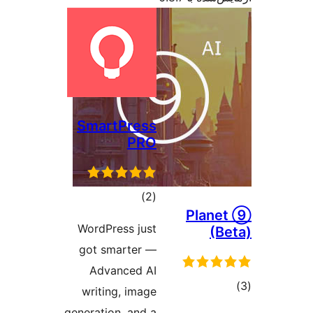
SmartPress
PRO
مجموع
)
(2
Pl
امتیازها
WordPress just
got smarter —
Advanced AI
writing, image
generation, and a