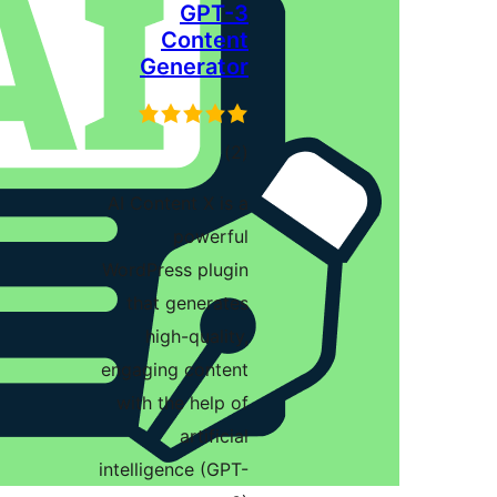
GPT-3
Content
Generator
مجموع
)
(2
امتیازها
AI Content X is a
powerful
WordPress plugin
that generates
high-quality,
engaging content
with the help of
artificial
intelligence (GPT-