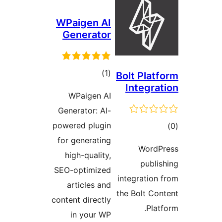
WPaigen AI
Generator
مجموع
)
(1
Bolt P
Inte
امتیازها
WPaigen AI
Generator: AI-
powered plugin
for generating
W
high-quality,
p
SEO-optimized
integra
articles and
the Bol
content directly
in your WP