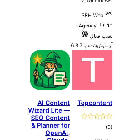
Ge
SRH
10+
Agen
 6.8.7
AI Content
Topc
Wizard Lite —
SEO Content
& Planner for
OpenAI,