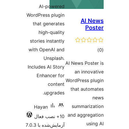
امتیازها
AI-powered
WordPress plugin
A
that generates
high-quality
stories instantly
with OpenAI and
Unsplash.
AI News 
Includes AI Story
an i
Enhancer for
WordPres
content
that a
upgrades.
summa
Hayan
and agg
10+ نصب فعال
آزمایش‌شده با 7.0.3