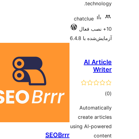
te
chatclu
 6.4.8
AI
Autom
create
using AI
SEOBrrr