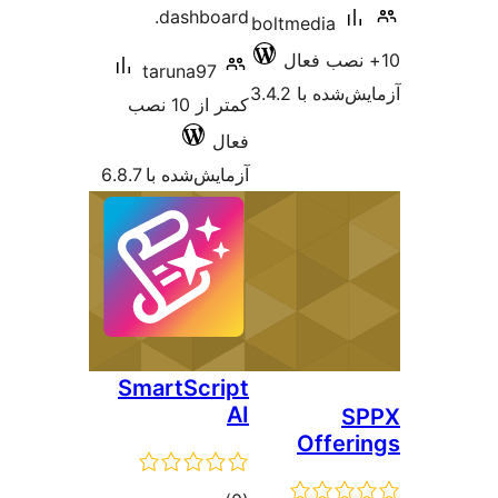
dashboard.
boltmedi
taruna97
 3.4.2
کمتر از 10 نصب
فعال
آزمایش‌شده با 6.8.7
SmartScript
AI
Of