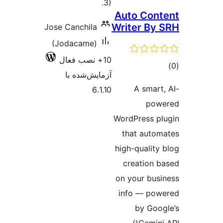
3).
Auto C
Writer
Jose Canchila
(Jodacame)
10+ نصب فعال
آزمایش‌شده با
A s
6.1.10
WordPres
that a
high-qua
creati
on your 
info —
by 