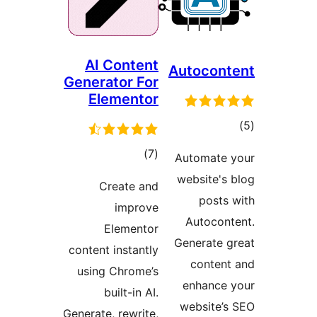
AI Content
Autoc
Generator For
Elementor
مجموع
)
(7
Autom
امتیازها
websi
Create and
p
improve
Auto
Elementor
Genera
content instantly
con
using Chrome’s
enha
built-in AI.
websi
Generate, rewrite,