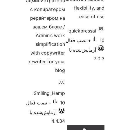
администратора
flexib
с копиратером
eas
рерайтером на
вашем блоге /
quickpr
Admin’s work
simplification
ش‌شده با
with copywriter
rewriter for your
blog
Smiling_Hemp
10+ نصب فعال
آزمایش‌شده با
4.4.34