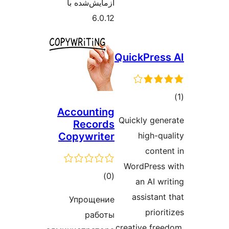
آزمایش‌شده با
6.0.12
QuickP
Accounting
Quickly 
Records
Copywriter
hig
c
WordPr
مجموع
)
(0
an A
امتیازها
assis
Упрощение
p
работы
creative