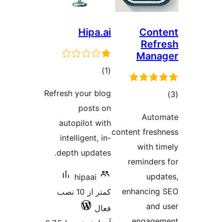
Hipa.ai
Con
Ref
Mana
مجموع
)
(1
امتیازها
Refresh your blog
وع
posts on
ازها
Auto
autopilot with
content fres
intelligent, in-
with t
depth updates.
reminder
upd
hipaai
enhancin
کمتر از 10 نصب
and
فعال
engage