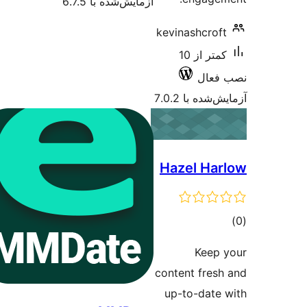
آزمایش‌شده با 6.7.5
kevinashcrof
کمتر از 10
فعال
شده با 7.0.2
Hazel Ha
وع
ازها
Keep
content fres
up-to-date