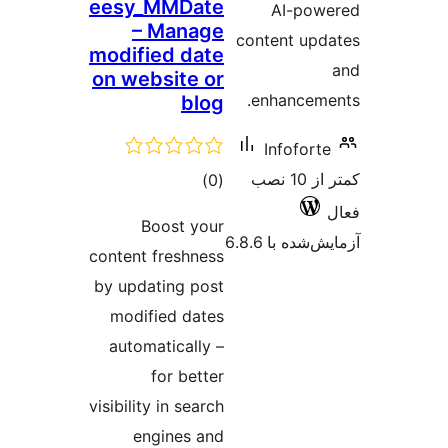
eesy_MMDate
AI-po
– Manage
content up
modified date
on website or
enhancem
blog
Infofort
کمتر از 10 نصب
مجموع
)
(0
امتیازها
Boost your
شده با 6.8.6
content freshness
by updating post
modified dates
automatically –
for better
visibility in search
engines and