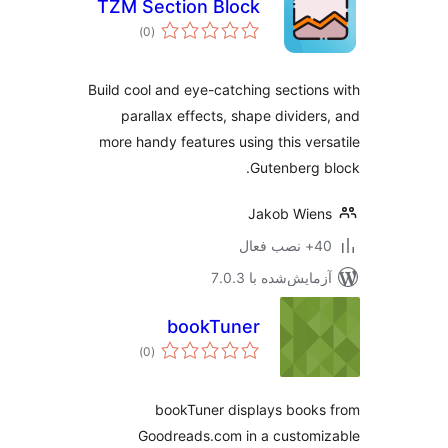
TZM Section Block
مجموع
)
(0
امتیازها
Build cool and eye-catching section
parallax effects, shape divider
more handy features using this ver
Gutenberg 
Jakob Wie
ب فعال
مایش‌شده با 7.0.3
bookTuner
مجموع
)
(0
امتیازها
bookTuner displays book
Goodreads.com in a custom