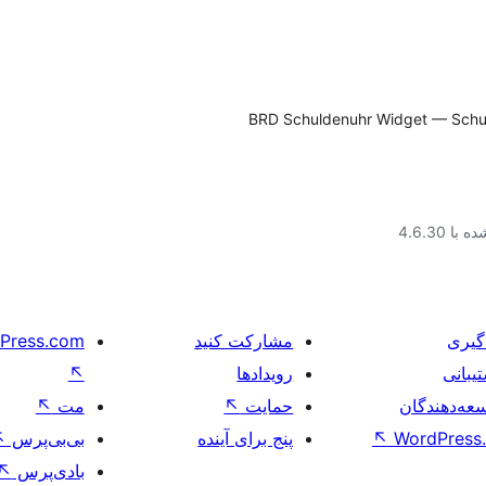
BRD Schuldenuhr Widget — Schuld
ا 4.6.30
گیری
مشارکت کنید
Press.com
یبانی
رویدادها
↖
عه‌دهندگان
حمایت
↖
مت
↖
WordPress.
↖
پنج برای آینده
بی‌بی‌پرس
↖
بادی‌پرس
↖