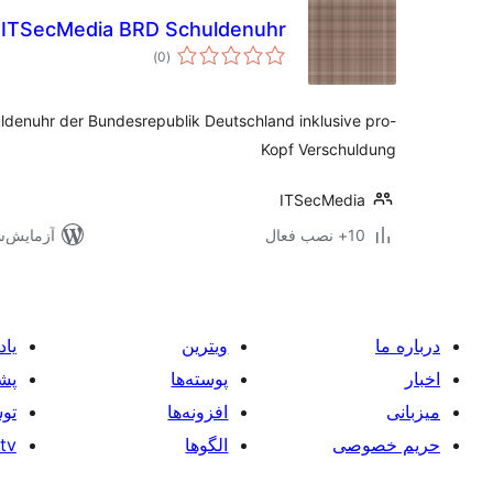
ITSecMedia BRD Schuldenuhr
مجموع
)
(0
امتیازها
enuhr der Bundesrepublik Deutschland inklusive pro-
Kopf Verschuldung
ITSecMedia
10+ نصب فعال
آزمایش‌شده ب
درباره ما
ویترین
یاد
اخبار
پوسته‌ها
پشت
میزبانی
افزونه‌ها
توس
حریم خصوصی
الگوها
tv