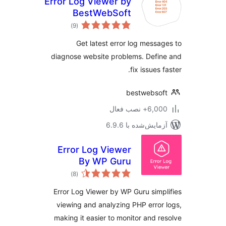
Error Log Viewer by
BestWebSoft
مجموع
)
(9
امتیازها
Get latest error log messa
diagnose website problems. Defi
fix issues 
bestwebso
6,+ نصب فعال
مایش‌شده با 6.9.6
Error Log Viewer
By WP Guru
مجموع
)
(8
امتیازها
Error Log Viewer by WP Guru simp
viewing and analyzing PHP error
making it easier to monitor and r