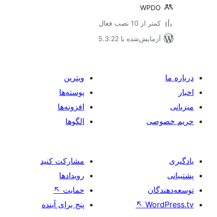
WPD
 از 10 نصب فعال
مایش‌شده با 5.3.22
ویترین
پوسته‌ها
افزونه‌ها
صی
الگوها
مشارکت کنید
رویدادها
ان
حمایت
↖
Wo
↖
پنج برای آینده