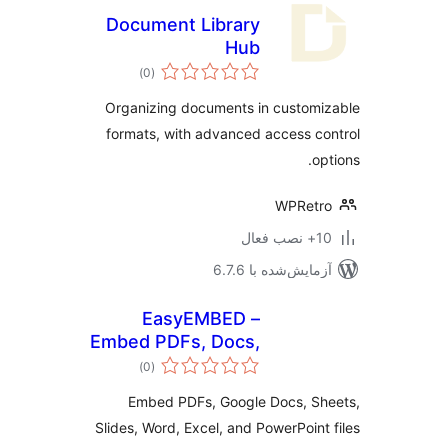
Document Library
Hub
مجموع
)
(0
امتیازها
Organizing documents in custom
formats, with advanced access c
op
WPRetr
ب فعال
مایش‌شده با 6.7.6
EasyEMBED –
Embed PDFs, Docs,
مجموع
Word, Excel,
)
(0
امتیازها
Powerpoint, Slides,
Embed PDFs, Google Docs, Sh
& More
Slides, Word, Excel, and PowerPoint