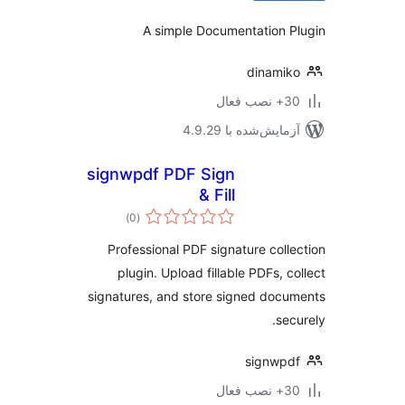
A simple Documentation 
dinami
ب فعال
مایش‌شده با 4.9.29
signwpdf PDF Sign
& Fill
مجموع
)
(0
امتیازها
Professional PDF signature coll
plugin. Upload fillable PDFs, c
signatures, and store signed doc
sec
signwp
ب فعال