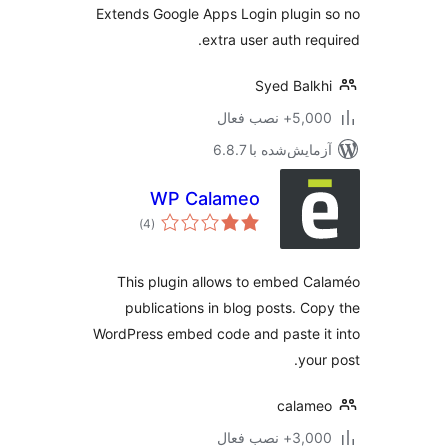
Extends Google Apps Login plugin
extra user auth req
Syed Balk
5,+ نصب فعال
مایش‌شده با 6.8.7
WP Calameo
مجموع
)
(4
امتیازها
This plugin allows to embed C
publications in blog posts. Co
WordPress embed code and paste i
your
calam
3,+ نصب فعال