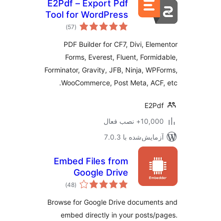
E2Pdf – Export Pdf
Tool for WordPress
مجموع
)
(57
امتیازها
PDF Builder for CF7, Divi, Ele
Forms, Everest, Fluent, Formi
Forminator, Gravity, JFB, Ninja, WP
WooCommerce, Post Meta, ACF
E2P
10,+ نصب فعال
مایش‌شده با 7.0.3
Embed Files from
Google Drive
مجموع
)
(48
امتیازها
Browse for Google Drive documen
embed directly in your posts/