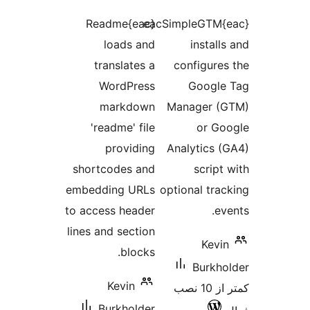
ازها
امتیازها
{eac}Readme
{eac}eacSimpleGTM
loads and
instal
translates a
configure
WordPress
Googl
markdown
Manager (
'readme' file
or G
providing
Analytics 
shortcodes and
script
embedding URLs
optional tra
to access header
e
lines and section
Kevi
blocks.
Burkh
Kevin
کمتر از 10 نصب
Burkholder