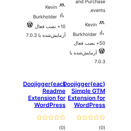
and Pur
Kevin
e
Burkholder
Kevi
10+ نصب فعال
Burkholde
آزمایش‌شده با 7.0.3
زمایش‌شده با
{eac}Doojigger
{eac}Doojigger
Readme
Simple
Extension for
Extension
WordPress
WordP
وع
مجموع
)
(0