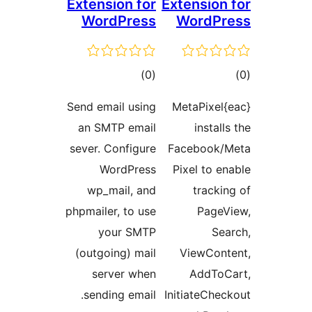
Extension for
Extension
WordPress
WordP
وع
مجموع
)
(0
ازها
امتیازها
Send email using
{eac}MetaPixel
an SMTP email
instal
sever. Configure
Facebook/
WordPress
Pixel to e
wp_mail, and
tracki
phpmailer, to use
Page
your SMTP
Se
(outgoing) mail
ViewCon
server when
AddTo
sending email.
InitiateChe