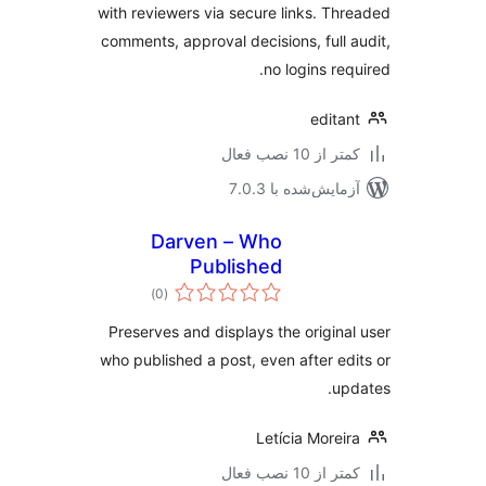
with reviewers via secure links. Th
comments, approval decisions, full 
no logins req
edita
 از 10 نصب فعال
مایش‌شده با 7.0.3
Darven – Who
Published
مجموع
)
(0
امتیازها
Preserves and displays the origina
who published a post, even after ed
up
Letícia Morei
 از 10 نصب فعال