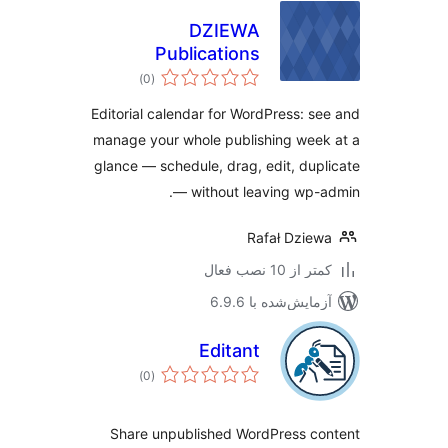
DZIEWA
Publications
مجموع
Planner and
)
(0
امتیازها
Organiser
Editorial calendar for WordPress: s
manage your whole publishing wee
glance — schedule, drag, edit, dup
— without leaving wp-
Rafał Dzie
 از 10 نصب فعال
مایش‌شده با 6.9.6
Editant
مجموع
)
(0
امتیازها
Share unpublished WordPress c