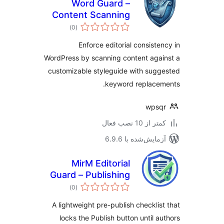
Word Guard –
Content Scanning
مجموع
& Keyword Control
)
(0
امتیازها
Enforce editorial consiste
WordPress by scanning content aga
customizable styleguide with sug
keyword replace
wpsq
 از 10 نصب فعال
مایش‌شده با 6.9.6
MirM Editorial
Guard – Publishing
مجموع
Checklist &
)
(0
امتیازها
Content Rules
A lightweight pre-publish checklis
locks the Publish button until a