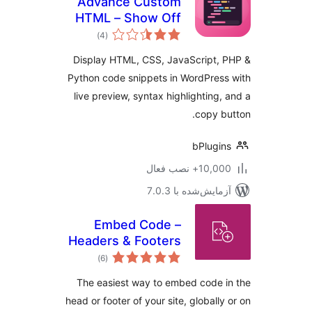
Advance Custom
HTML – Show Off
مجموع
Code Snippets with
)
(4
امتیازها
Live Preview
Display HTML, CSS, JavaScript,
Python code snippets in WordPres
live preview, syntax highlighting,
copy b
bPlugi
10,+ نصب فعال
مایش‌شده با 7.0.3
Embed Code –
Headers & Footers
مجموع
by DesignBombs
)
(6
امتیازها
The easiest way to embed code 
head or footer of your site, globally