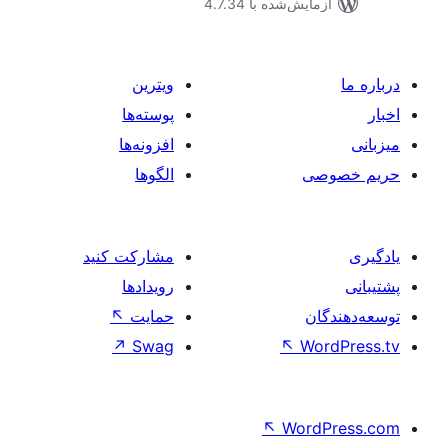
مایش‌شده با 4.7.34
ویترین
پوسته‌ها
افزونه‌ها
صی
الگوها
مشارکت کنید
رویدادها
ان
حمایت
↖
↗
Swag
↖
Wo
↖
Word