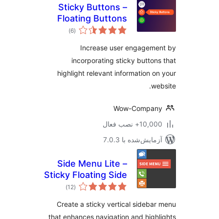
Sticky Buttons –
Floating Buttons
مجموع
Builder
)
(6
امتیازها
Increase user engageme
incorporating sticky button
highlight relevant information o
we
Wow-Compan
10,+ نصب فعال
مایش‌شده با 7.0.3
Side Menu Lite –
Sticky Floating Side
مجموع
Menu
)
(12
امتیازها
Create a sticky vertical sideba
that enhances navigation and high