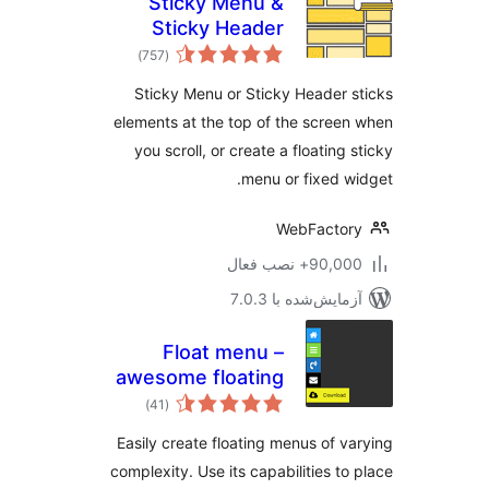
Sticky Menu &
Sticky Header
مجموع
)
(757
امتیازها
Sticky Menu or Sticky Header 
elements at the top of the scree
you scroll, or create a floating 
menu or fixed w
WebFacto
90,+ نصب فعال
مایش‌شده با 7.0.3
Float menu –
awesome floating
مجموع
side menu
)
(41
امتیازها
Easily create floating menus of v
complexity. Use its capabilities to