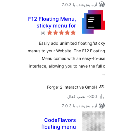
مایش‌شده با 7.0.3
F12 Floating Menu,
sticky menu for
مجموع
WordPress
)
(4
امتیازها
Easily add unlimited floating/
menus to your Website. The F12 Fl
Menu comes with an easy-t
interface, allowing you to have the 
Forge12 Interactive Gm
 نصب فعال
مایش‌شده با 7.0.3
CodeFlavors
floating menu