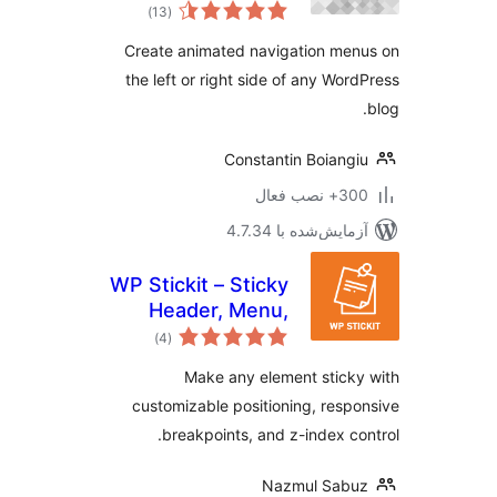
مجموع
)
(13
امتیازها
Create animated navigation me
the left or right side of any Wor
Constantin Boiang
 نصب فعال
مایش‌شده با 4.7.34
WP Stickit – Sticky
Header, Menu,
مجموع
Sidebar & More
)
(4
امتیازها
Make any element stick
customizable positioning, resp
breakpoints, and z-index co
Nazmul Sabu