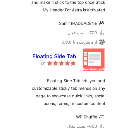
and make it stick to the top once
My Header For Astra is acti
Samir IHADDADEN
 نصب فعال
مایش‌شده با 6.9.6
Floating Side Tab
مجموع
)
(2
امتیازها
Floating Side Tab lets y
customizable sticky tab menus 
page to showcase quick links, 
icons, forms, or custom co
WP Shuff
 نصب فعال