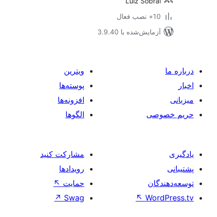
Luiz Sobr
ب فعال
مایش‌شده با 3.9.40
ویترین
پوسته‌ها
افزونه‌ها
صی
الگوها
مشارکت کنید
رویدادها
ان
حمایت
↖
↗
Swag
↖
Wo