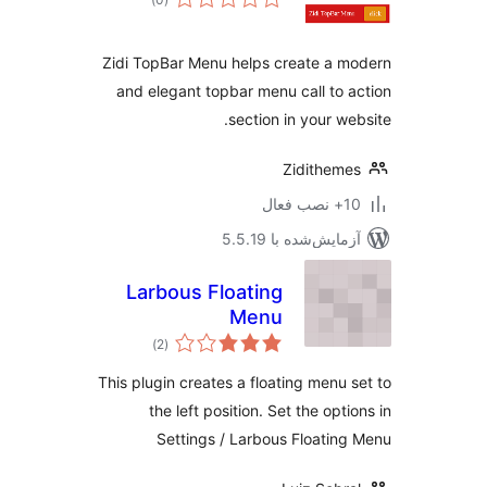
امتیازها
Zidi TopBar Menu helps create a 
and elegant topbar menu call to 
section in your we
Zidithem
ب فعال
مایش‌شده با 5.5.19
Larbous Floating
Menu
مجموع
)
(2
امتیازها
This plugin creates a floating menu 
the left position. Set the opti
Settings / Larbous Floatin