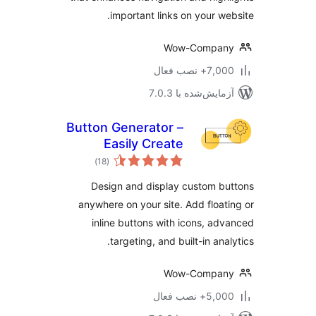
important links on your we
Wow-Compan
7+ نصب فعال
مایش‌شده با 7.0.3
Button Generator –
Easily Create
مجموع
Custom Buttons
)
(18
امتیازها
with Icons and
Design and display custom b
Analytics
anywhere on your site. Add float
inline buttons with icons, ad
targeting, and built-in anal
Wow-Compan
5,+ نصب فعال