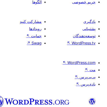
صی
الگوها
مشارکت کنید
رویدادها
ان
حمایت
↖
↗
Swag
↖
Wo
↖
Word
فارسی