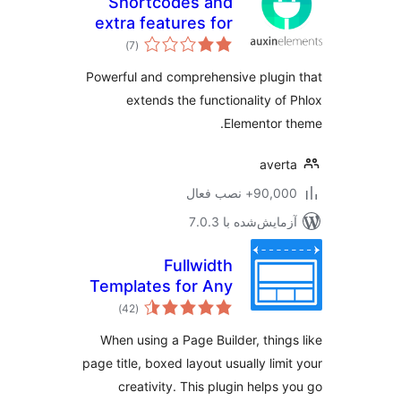
Shortcodes and
extra features for
مجموع
Phlox theme
)
(7
امتیازها
Powerful and comprehensive plugi
extends the functionality of
Elementor 
aver
90,+ نصب فعال
مایش‌شده با 7.0.3
Fullwidth
Templates for Any
مجموع
Theme & Page
)
(42
امتیازها
Builder
When using a Page Builder, thing
page title, boxed layout usually limi
creativity. This plugin helps 