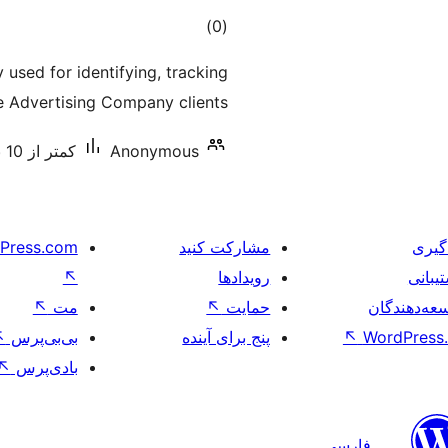
مجموع
)
(0
امتیازها
y used for identifying, tracking
 Advertising Company clients.
Anonymous
کمتر از 10 نصب فعال
گیری
مشارکت کنید
Press.com
یبانی
رویدادها
↖
عه‌دهندگان
حمایت
↖
مت
↖
WordPress.
↖
پنج برای آینده
بی‌بی‌پرس
↖
بادی‌پرس
↖
فارسی