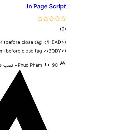
In Page Script
مجموع
)
(0
امتیازها
der (before close tag </HEAD>)
er (before close tag </BODY>).
90+ نصب فعال
Phuc Pham