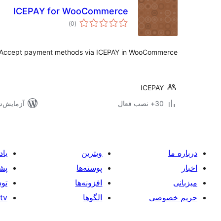
ICEPAY for WooCommerce
مجموع
)
(0
امتیازها
Accept payment methods via ICEPAY in WooCommerce.
ICEPAY
30+ نصب فعال
آزمایش‌شده 
درباره ما
ویترین
یاد
اخبار
پوسته‌ها
پشت
میزبانی
افزونه‌ها
توس
حریم خصوصی
الگوها
tv