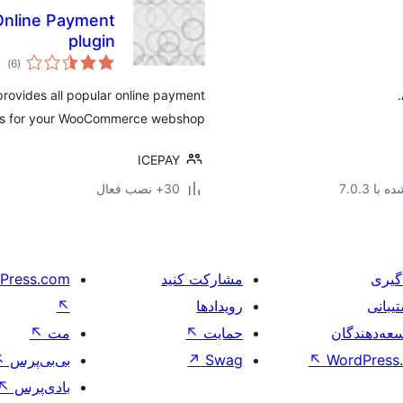
nline Payment
plugin
مج
)
(6
امت
ovides all popular online payment
s for your WooCommerce webshop.
ICEPAY
با 7.0.3
30+ نصب فعال
گیری
مشارکت کنید
Press.com
یبانی
رویدادها
↖
عه‌دهندگان
حمایت
↖
مت
↖
WordPress.
↖
Swag
↗
بی‌بی‌پرس
↖
بادی‌پرس
↖