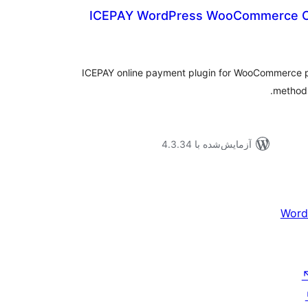
ICEPAY WordPress WooCommerce O
موع
یازها
ICEPAY online payment plugin for WooCommerce pr
method
آزمایش‌شده با 4.3.34
Word