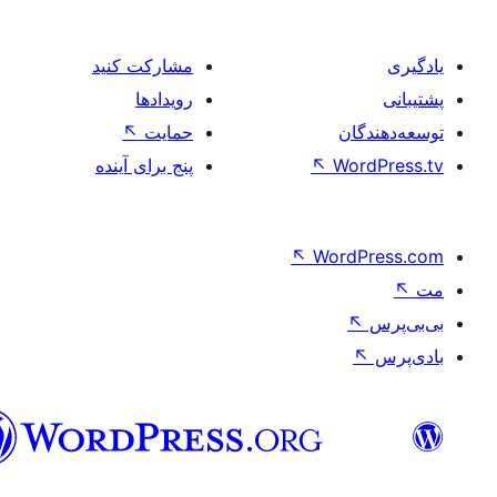
مشارکت کنید
رویدادها
ان
حمایت
↖
Wo
↖
پنج برای آینده
↖
Word
فارسی