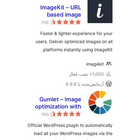
ImageKit – URL
based image
مجموع
manipulation and
)
(13
امتیازها
optimization
Faster & lighter experience fo
users. Deliver optimized images 
platforms instantly using Ima
imagek
1+ نصب فعال
مایش‌شده با 6.9.6
Gumlet – Image
optimization with
مجموع
Resize,
)
(10
امتیازها
Compression, Lazy
Official WordPress plugin to automat
load, Caching &
load all your WordPress images v
CDN delivery