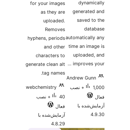
dynami
for your images
generate
as they are
saved t
uploaded.
dat
Removes
automaticall
hyphens, periods
time an ima
and other
uploaded
characters to
improves y
generate clean alt
tag names.
Andrew Gun
webchemistry
1,000+ نصب
40+ نصب
‌شده با
فعال
4
آزمایش‌شده با
4.8.29