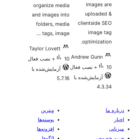
image
organize media
uploa
and images into
clientsid
folders, media
imag
tags, image …
optimiza
Taylor Lovett
Andrew Gun
10+ نصب فعال
آزمایش‌شده با
زمایش‌شده با
5.7.16
4
ویترین
پوسته‌ها
افزونه‌ها
صی
الگوها