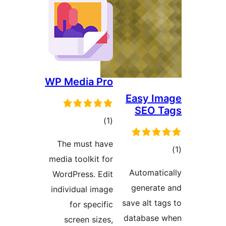
WP Media Pro
Easy I
SEO 
مجموع
)
(1
امتیازها
The must have
وع
media toolkit for
ازها
Automati
WordPress. Edit
generat
individual image
save alt ta
for specific
database
screen sizes,