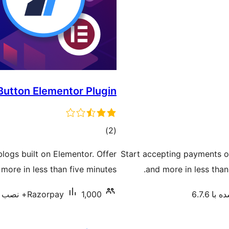
utton Elementor Plugin
مجموع
)
(2
امتیازها
logs built on Elementor. Offer
Start accepting payments on
 more in less than five minutes.
and more in less than
ا 6.7.6
1,000+ نصب فعال
Razorpay