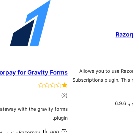
Razor
Allows you to use Raz
orpay for Gravity Forms
Subscriptions plugin. This 
مجموع
)
(2
6.9.
امتیازها
ateway with the gravity forms
plugin.
600+ نصب فعال
Razorpay