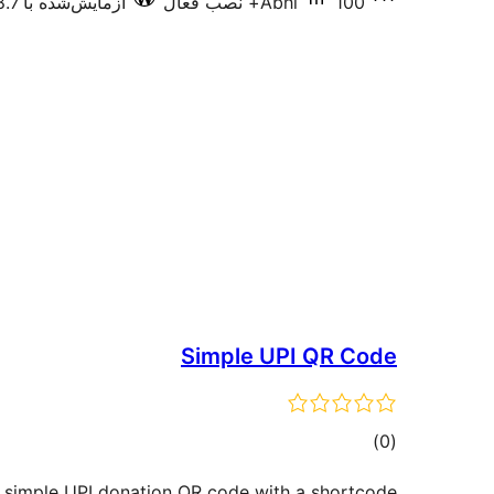
100+ نصب فعال
Abhi
آزمایش‌شده با 6.8.7
Simple UPI QR Code
مجموع
)
(0
امتیازها
 simple UPI donation QR code with a shortcode.