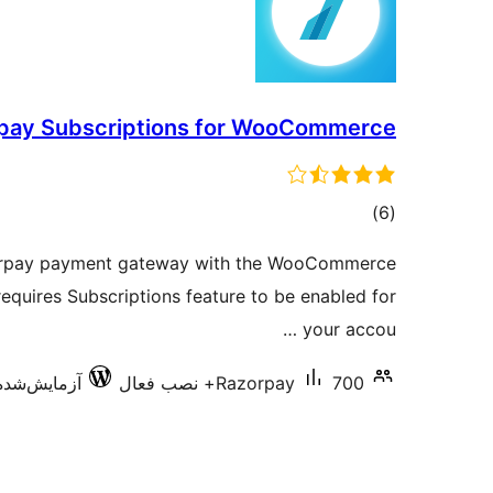
pay Subscriptions for WooCommerce
مجموع
)
(6
امتیازها
orpay payment gateway with the WooCommerce
requires Subscriptions feature to be enabled for
your accou …
700+ نصب فعال
Razorpay
آزمایش‌شده با 6