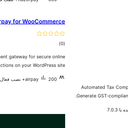
rpay for WooCommerce
مجموع
)
(0
امتیازها
ent gateway for secure online
ctions on your WordPress site.
200+ نصب فعال
airpay
Automated Tax Compl
Generate GST-compliant 
 7.0.3