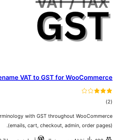
ename VAT to GST for WooCommerce
مجموع
)
(2
امتیازها
erminology with GST throughout WooCommerce
(emails, cart, checkout, admin, order pages).