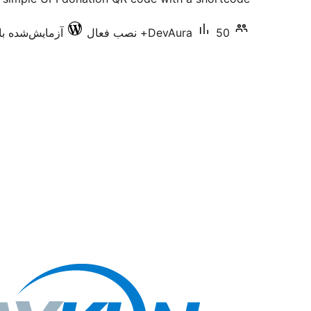
50+ نصب فعال
DevAura
آزمایش‌شده با .0.3