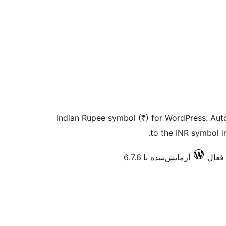
Indian Rupee symbol (₹) for WordPress. Aut
to the INR symbol i
آزمایش‌شده با 6.7.6