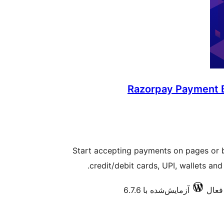
Razorpay Payment B
Start accepting payments on pages or b
credit/debit cards, UPI, wallets and
آزمایش‌شده با 6.7.6