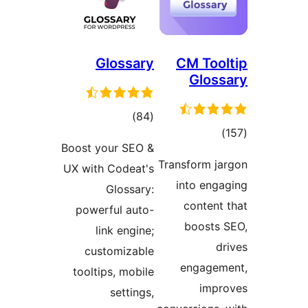
Glossary
CM Too
Glos
مجموع
)
(84
جموع
امتیازها
Boost your SEO &
متیازها
Transform j
UX with Codeat's
into eng
Glossary:
content
powerful auto-
boosts
link engine;
d
customizable
engage
tooltips, mobile
imp
settings,