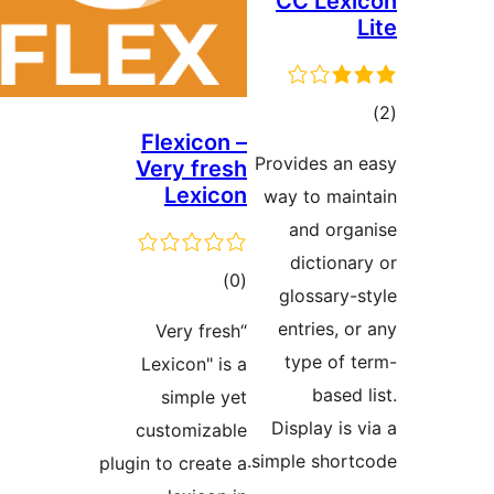
CC Lex
وع
Flexicon –
ازها
Provides an
Very fresh
Lexicon
way to mai
and org
dictiona
مجموع
)
(0
glossary-
امتیازها
entries, o
“Very fresh
type of 
Lexicon" is a
based
simple yet
Display is
customizable
simple short
plugin to create a