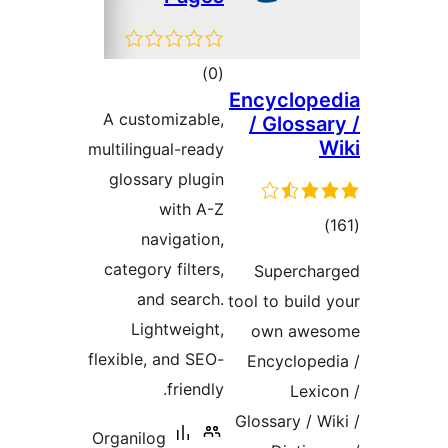
مجموع
)
(0
Encyclop
امتیازها
A customizable,
/ Glossa
multilingual-ready
glossary plugin
with A-Z
جموع
navigation,
تیازها
category filters,
Superch
and search.
tool to build
Lightweight,
own awe
flexible, and SEO-
Encyclope
friendly.
Lexi
Glossary / W
Organilog