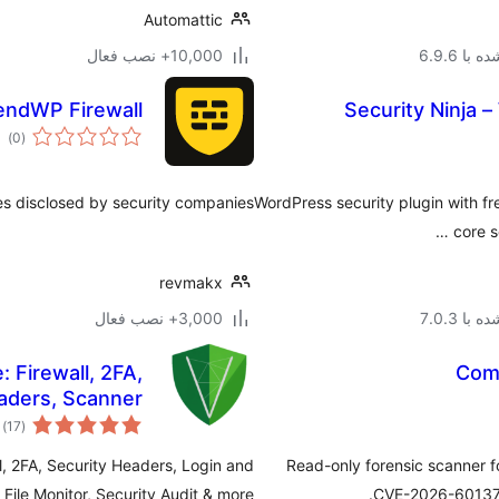
Automattic
با 6.9.6
10,000+ نصب فعال
endWP Firewall
Security Ninja –
مج
)
(0
امت
ies disclosed by security companies.
WordPress security plugin with fre
core s
revmakx
با 7.0.3
3,000+ نصب فعال
: Firewall, 2FA,
Comp
aders, Scanner…
مج
)
(17
ام
, 2FA, Security Headers, Login and
Read-only forensic scanner 
 File Monitor, Security Audit & more
CVE-2026-60137 (