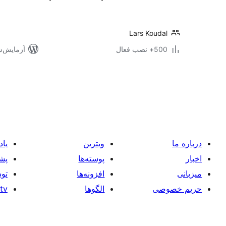
Lars Koudal
500+ نصب فعال
آزمایش‌شده 
صفحه‌بندی
نوشته‌ها
درباره ما
ویترین
یاد
اخبار
پوسته‌ها
پشت
میزبانی
افزونه‌ها
توس
حریم خصوصی
الگوها
tv