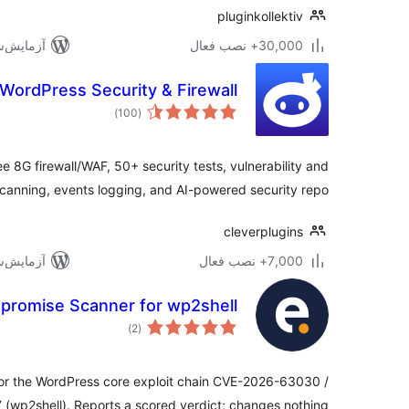
pluginkollektiv
30,000+ نصب فعال
آزمایش‌شده 
 WordPress Security & Firewall
مجموع
)
(100
امتیازها
e 8G firewall/WAF, 50+ security tests, vulnerability and
canning, events logging, and AI-powered security repo …
cleverplugins
7,000+ نصب فعال
آزمایش‌شده 
romise Scanner for wp2shell
مجموع
)
(2
امتیازها
for the WordPress core exploit chain CVE-2026-63030 /
wp2shell). Reports a scored verdict; changes nothing.