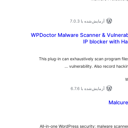
آزمایش‌شده با 7.0.3
WPDoctor Malware Scanner & Vulnerabi
IP blocker with Ha
موع
یازها
This plug-in can exhaustively scan program file
vulnerability. Also record hacki
آزمایش‌شده با 6.7.6
Malcure
موع
یازها
All-in-one WordPress security: malware scanner 