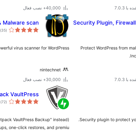
با 7.0.3
40,000+ نصب فعال
 & Malware scan
Security Plugin, Firewa
م
)
(35
ام
owerful virus scanner for WordPress.
Protect WordPress from malw
Inc
nintechnet
با 7.0.3
30,000+ نصب فعال
ack VaultPress
م
)
(72
ام
Security plugin to protect y
ps, one-click restores, and premiu …