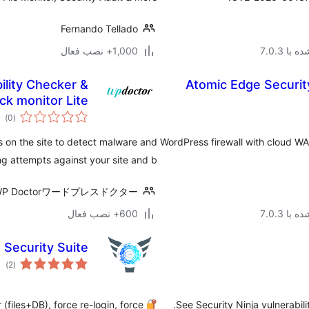
Fernando Tellado
با 7.0.3
1,000+ نصب فعال
lity Checker &
Atomic Edge Securit
ck monitor Lite
مج
)
(0
امت
s on the site to detect malware and
WordPress firewall with cloud WAF
ng attempts against your site and b …
WP Doctorワードプレスドクター
با 7.0.3
600+ نصب فعال
 Security Suite
مج
)
(2
امت
(files+DB), force re-login, force
See Security Ninja vulnerabili