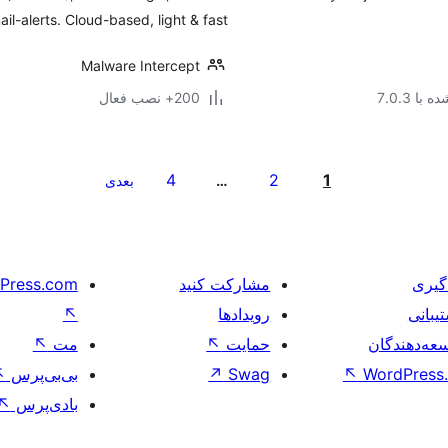
ail-alerts. Cloud-based, light & fast.
Malware Intercept
با 7.0.3
200+ نصب فعال
4
2
1
…
بعدی
گیری
مشارکت کنید
Press.com
یبانی
رویدادها
↖
عه‌دهندگان
حمایت
↖
مت
↖
WordPress.
↖
Swag
↗
بی‌بی‌پرس
↖
بادی‌پرس
↖