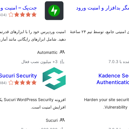
جت‌پک – امنیت و
(2,404
فایروال، پویشگر بدافزار، احراز هویت دو مرحله‌ای و ویژگی‌های امنیتی جامع، توسط تیم ۲۴ ساعتۀ
دهید. شامل ابزارهای رایگانی مانند آمار، CDN و اشتراک‌گذاری اجتماعی
Automattic
با 7.0.3
3+ میلیون نصب فعال
Kadence Sec
Sucuri Security – بررسی، جستجو بدافزار و افزایش امنی
Authenticati
(384
Harden your site securi
افزو
Vulnerability
افزایش امنیت است.
Sucuri