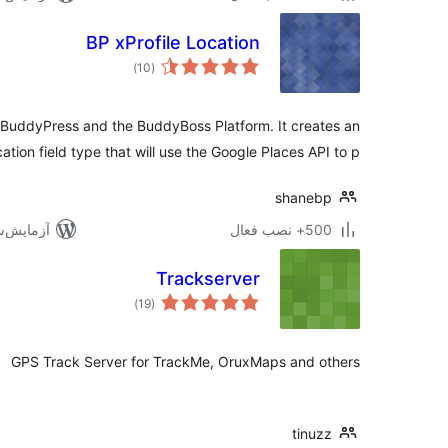
BP xProfile Location
مجموع
)
(10
امتیازها
h BuddyPress and the BuddyBoss Platform. It creates an
ation field type that will use the Google Places API to p …
shanebp
500+ نصب فعال
آزمایش‌شده 
Trackserver
مجموع
)
(19
امتیازها
GPS Track Server for TrackMe, OruxMaps and others
tinuzz