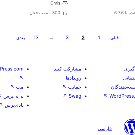
Chris
با 6.7.6
300+ نصب فعال
13
3
2
1
قبلی
…
بعدی
گیری
مشارکت کنید
Press.com
یبانی
رویدادها
↖
عه‌دهندگان
حمایت
↖
مت
↖
WordPress.
↖
Swag
↗
بی‌بی‌پرس
↖
بادی‌پرس
↖
فارسی