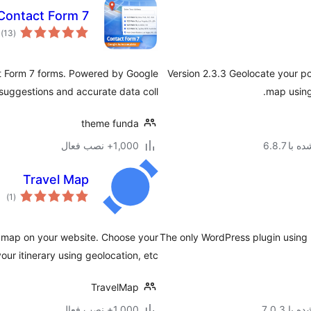
 Contact Form 7
م
)
(13
ام
t Form 7 forms. Powered by Google
Version 2.3.3 Geolocate your p
suggestions and accurate data coll …
map using
theme funda
با 6.8.7
1,000+ نصب فعال
Travel Map
مجم
)
(1
امتی
el map on your website. Choose your
The only WordPress plugin using 
ur itinerary using geolocation, etc.
TravelMap
با 7.0.3
1,000+ نصب فعال