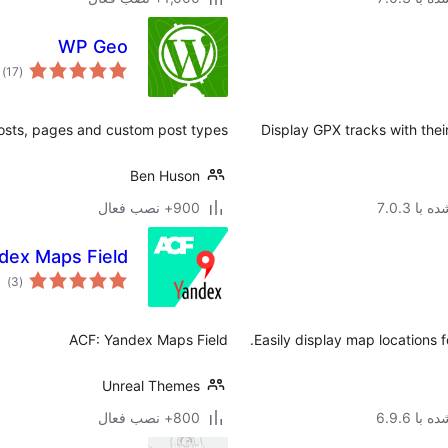
WP Geo
مج
)
(17
ام
osts, pages and custom post types.
Display GPX tracks with thei
Ben Huson
با 7.0.3
900+ نصب فعال
dex Maps Field
مج
)
(3
امت
ACF: Yandex Maps Field
Easily display map locations 
Unreal Themes
با 6.9.6
800+ نصب فعال