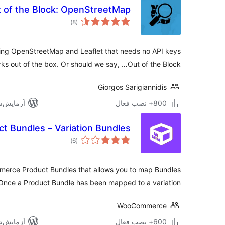
 of the Block: OpenStreetMap
مجموع
)
(8
امتیازها
ing OpenStreetMap and Leaflet that needs no API keys
ks out of the box. Or should we say, …Out of the Block?
Giorgos Sarigiannidis
800+ نصب فعال
آزمایش‌شده 
t Bundles – Variation Bundles
مجموع
)
(6
امتیازها
merce Product Bundles that allows you to map Bundles
 Once a Product Bundle has been mapped to a variation …
WooCommerce
600+ نصب فعال
آزمایش‌شده 