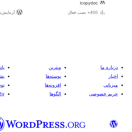
icopydoc
400+ نصب فعال
آزمایش‌شده 
صفحه‌بندی
نوشته‌ها
درباره ما
ویترین
یاد
اخبار
پوسته‌ها
پشت
میزبانی
افزونه‌ها
توس
حریم خصوصی
الگوها
tv