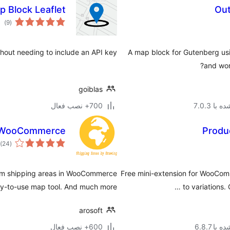
p Block Leaflet
Out
مج
)
(9
امت
out needing to include an API key.
A map block for Gutenberg us
and wor
goiblas
با 7.0.3
700+ نصب فعال
r WooCommerce
Produc
م
)
(24
ام
tom shipping areas in WooCommerce
Free mini-extension for WooCom
sy-to-use map tool. And much more…
to variations.
arosoft
با 6.8.7
600+ نصب فعال