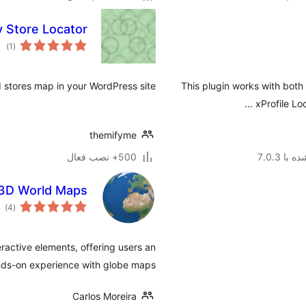
 Store Locator
مجم
)
(1
امتی
d stores map in your WordPress site.
This plugin works with bot
xProfile Loc
themifyme
با 7.0.3
500+ نصب فعال
– 3D World Maps
مج
)
(4
امت
eractive elements, offering users an
ds-on experience with globe maps.
Carlos Moreira