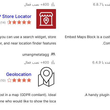
با 6.8.7
400+ نصب فعال
Store Locator
م
)
(14
ام
you can use a search widget, store
Embed Maps Block is a cus
r, and near location finder features.
Com
umangmetatagg
با 6.4.9
400+ نصب فعال
Geolocation
م
)
(10
ام
post in a map (GDPR comliant). Ideal
A handy plugin
ne who would like to show the loca …