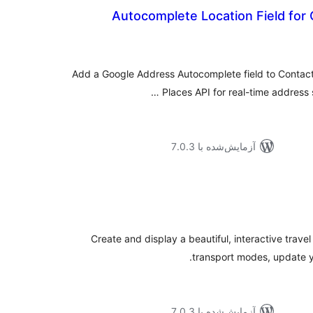
Autocomplete Location Field for
جموع
تیازها
Add a Google Address Autocomplete field to Contac
Places API for real-time address 
آزمایش‌شده با 7.0.3
وع
ازها
Create and display a beautiful, interactive trav
transport modes, update yo
آزمایش‌شده با 7.0.3