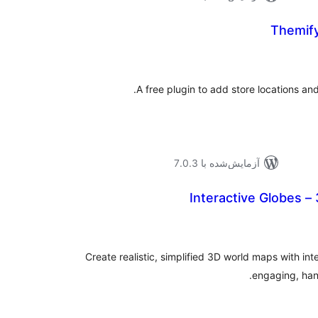
Themify
وع
ازها
A free plugin to add store locations an
آزمایش‌شده با 7.0.3
Interactive Globes 
موع
یازها
Create realistic, simplified 3D world maps with int
engaging, han