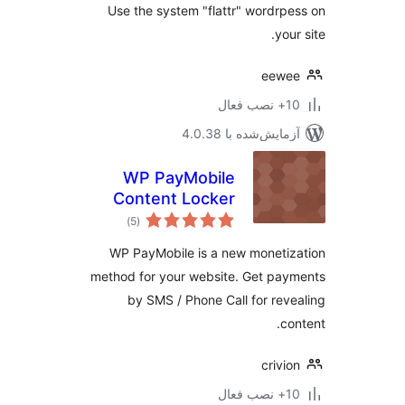
Use the system "flattr" wordrp
you
eewe
ب فعال
مایش‌شده با 4.0.38
WP PayMobile
Content Locker
مجموع
)
(5
امتیازها
WP PayMobile is a new moneti
method for your website. Get pa
by SMS / Phone Call for rev
co
crivi
ب فعال