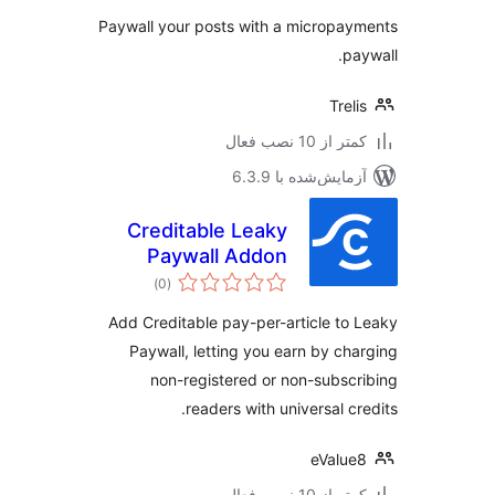
Paywall your posts with a micropa
pa
Trel
 از 10 نصب فعال
مایش‌شده با 6.3.9
Creditable Leaky
Paywall Addon
مجموع
)
(0
امتیازها
Add Creditable pay-per-article to
Paywall, letting you earn by ch
non-registered or non-subsc
readers with universal cr
eValu
 از 10 نصب فعال