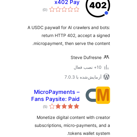
x402 Pay
مجموع
)
(0
امتیازها
A USDC paywall for AI crawlers and
return HTTP 402, accept a 
micropayment, then serve the co
Steve Dufres
ب فعال
مایش‌شده با 7.0.3
MicroPayments –
Fans Paysite: Paid
مجموع
Creator
)
(5
امتیازها
Subscriptions,
Monetize digital content with c
Digital Assets,
subscriptions, micro-payments,
Wallet
tokens wallet s