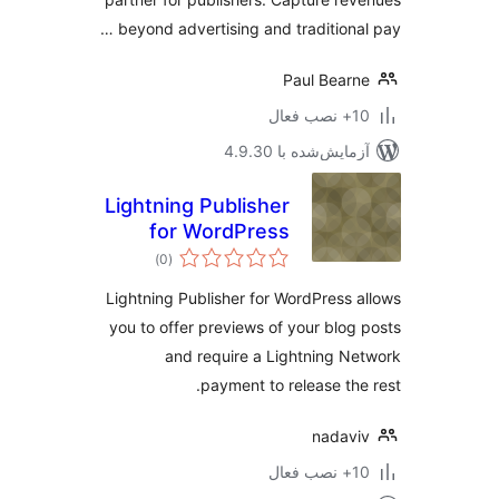
beyond advertising and traditional
Paul Bear
ب فعال
مایش‌شده با 4.9.30
Lightning Publisher
for WordPress
مجموع
)
(0
امتیازها
Lightning Publisher for WordPress 
you to offer previews of your blog
and require a Lightning N
payment to release the
nadav
ب فعال