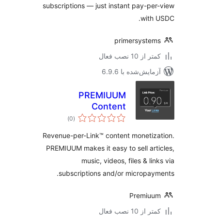
subscriptions — just instant pay-pe
with
primersyste
 از 10 نصب فعال
مایش‌شده با 6.9.6
PREMIUUM
Content
مجموع
Monetization
)
(0
امتیازها
Revenue-per-Link™ content monetiz
PREMIUUM makes it easy to sell art
music, videos, files & lin
subscriptions and/or micropay
Premiuu
 از 10 نصب فعال