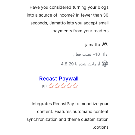
Have you considered turning your
into a source of income? In fewer t
seconds, Jamatto lets you accept
payments from your re
jamat
ب فعال
مایش‌شده با 4.8.29
Recast Paywall
مجموع
)
(0
امتیازها
Integrates RecastPay to monetiz
content. Features automatic c
synchronization and theme customi
op