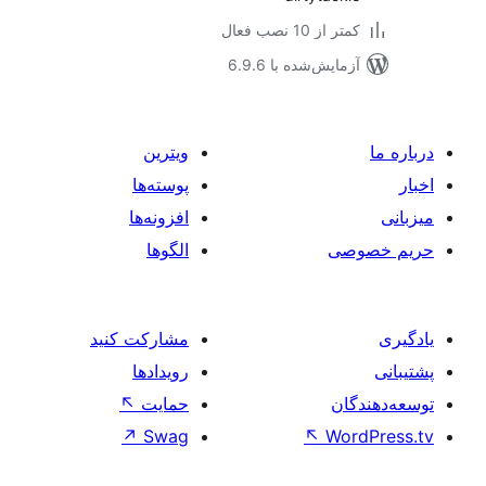
 از 10 نصب فعال
مایش‌شده با 6.9.6
ویترین
پوسته‌ها
افزونه‌ها
صی
الگوها
مشارکت کنید
رویدادها
ان
حمایت
↖
↗
Swag
↖
Wo