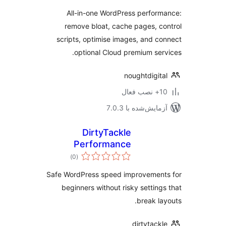
All-in-one WordPress perfor
remove bloat, cache pages, c
scripts, optimise images, and c
optional Cloud premium ser
noughtdigit
ب فعال
مایش‌شده با 7.0.3
DirtyTackle
Performance
مجموع
Cleanup
)
(0
امتیازها
Safe WordPress speed improvement
beginners without risky setting
break la
dirtytack