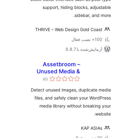
support, hiding blocks, adju
sidebar, and
THRIVE – Web Design Gold Coa
نصب فعال
مایش‌شده با 6.8.7
Assetbroom –
Unused Media &
مجموع
Duplicate Image
)
(0
امتیازها
Cleaner
Detect unused images, duplicate
files, and safely clean your Wor
media library without breakin
we
KAP ASI
ب فعال