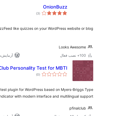
OnionBuzz
مجموع
)
(3
امتیازها
zzFeed like quizzes on your WordPress website or blog.
Looks Awesome
100+ نصب فعال
آزمایش‌شده ب
Club Personality Test for MBTI
مجموع
)
(0
امتیازها
 test plugin for WordPress based on Myers-Briggs Type
Indicator with modern interface and multilingual support.
pfinalclub