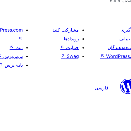
با 6.9.6
گیری
مشارکت کنید
Press.com
یبانی
رویدادها
↖
عه‌دهندگان
حمایت
↖
مت
↖
WordPress.
↖
Swag
↗
بی‌بی‌پرس
↖
بادی‌پرس
↖
فارسی