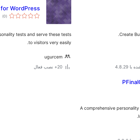
s for WordPress
مج
)
(0
امت
onality tests and serve these tests
Create Bu
to visitors very easily.
ugurcem
ا 4.8.29
20+ نصب فعال
PFinal
A comprehensive personality