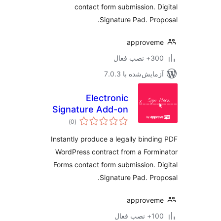
contact form submission. D
Signature Pad. Pro
approvem
 نصب فعال
مایش‌شده با 7.0.3
Electronic
Signature Add-on
مجموع
for Forminator
)
(0
امتیازها
Instantly produce a legally bindi
WordPress contract from a Form
Forms contact form submission. D
Signature Pad. Pro
approvem
نصب فعال