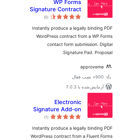
WP Forms
Signature Contract
مجموع
Add-On
)
(5
امتیازها
Instantly produce a legally bindi
WordPress contract from a WP
contact form submission. D
Signature Pad. Pro
approvem
 نصب فعال
مایش‌شده با 7.0.3
Electronic
Signature Add-on
مجموع
for Fluent Forms
)
(1
امتیازها
Instantly produce a legally bindi
WordPress contract from a Fluent