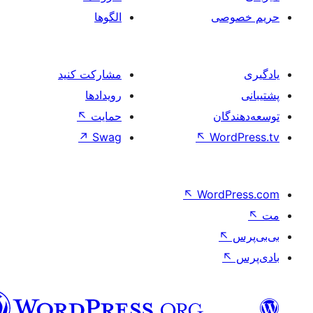
صی
الگوها
مشارکت کنید
رویدادها
ان
حمایت
↖
↗
Swag
↖
Wo
↖
Word
فارسی