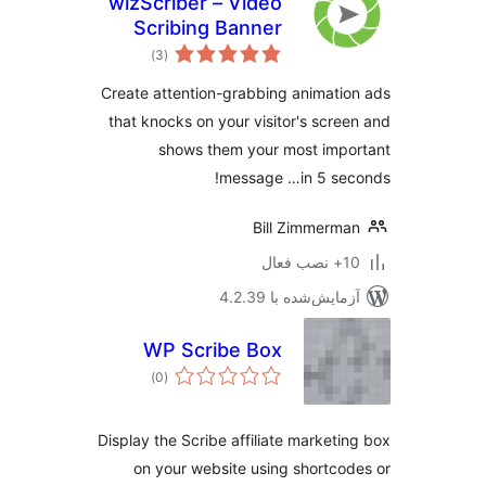
wizScriber – Video
Scribing Banner
مجموع
Ads
)
(3
امتیازها
Create attention-grabbing animati
that knocks on your visitor's scre
shows them your most imp
message …in 5 se
Bill Zimmerm
ب فعال
مایش‌شده با 4.2.39
WP Scribe Box
مجموع
)
(0
امتیازها
Display the Scribe affiliate marketi
on your website using shortco