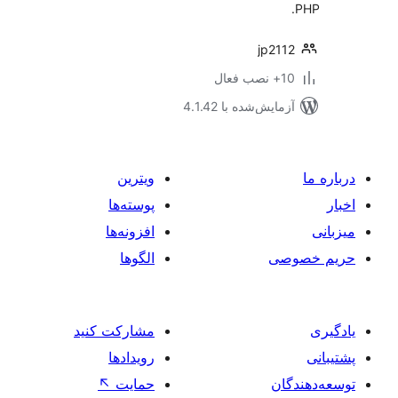
jp21
ب فعال
مایش‌شده با 4.1.42
ویترین
پوسته‌ها
افزونه‌ها
صی
الگوها
مشارکت کنید
رویدادها
ان
حمایت
↖