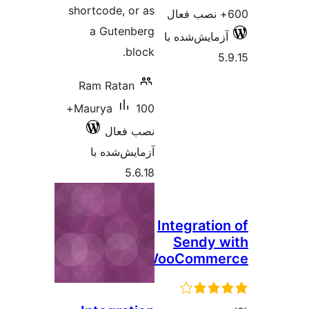
s
100+