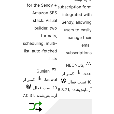
sc
l
از