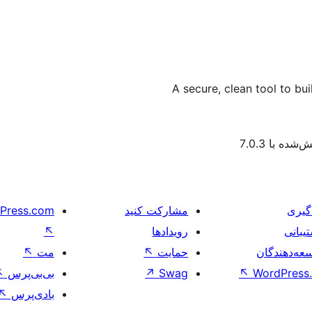
A secure, clean tool to bu
شده با 7.0.3
گیری
مشارکت کنید
Press.com
یبانی
رویدادها
↖
عه‌دهندگان
حمایت
↖
مت
↖
WordPress.
↖
Swag
↗
بی‌بی‌پرس
↖
بادی‌پرس
↖