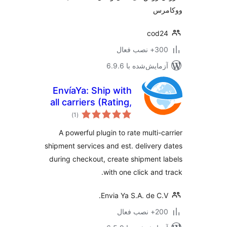
رس
cod2
 نصب فعال
مایش‌شده با 6.9.6
EnvíaYa: Ship with
all carriers (Rating,
مجموع
Booking and
)
(1
امتیازها
Tracking)
A powerful plugin to rate multi-c
shipment services and est. delivery
during checkout, create shipment 
with one click and 
Envia Ya S.A. de C.
 نصب فعال