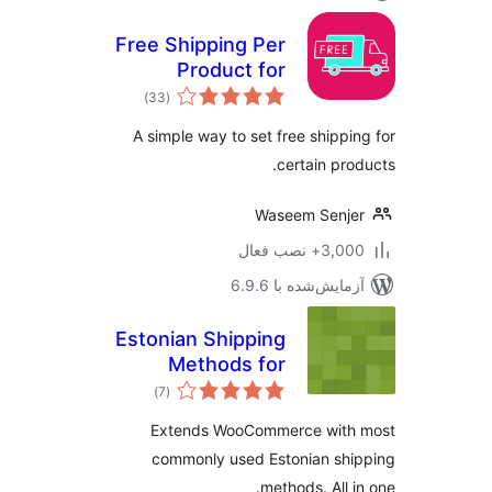
Free Shipping Per
Product for
مجموع
WooCommerce
)
(33
امتیازها
A simple way to set free shippi
certain pro
Waseem Senj
3,+ نصب فعال
مایش‌شده با 6.9.6
Estonian Shipping
Methods for
مجموع
WooCommerce
)
(7
امتیازها
Extends WooCommerce with
commonly used Estonian sh
methods. All i