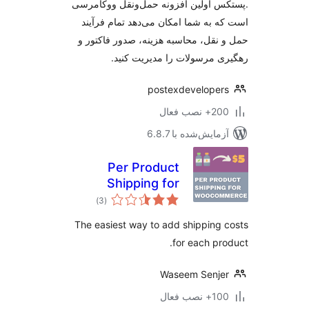
 اولین افزونه حمل‌ونقل ووکامرسی
 به شما امکان می‌دهد تمام فرآیند
نقل، محاسبه هزینه، صدور فاکتور و
 مرسولات را مدیریت کنید.
postexdevelope
 نصب فعال
مایش‌شده با 6.8.7
Per Product
Shipping for
مجموع
WooCommerce
)
(3
امتیازها
The easiest way to add shipping
for each pr
Waseem Senj
نصب فعال