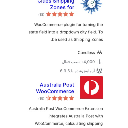
Cities Shipping
Zones for
مجموع
WooCommerce
)
(18
امتیازها
WooCommerce plugin for turni
state field into a dropdown city fie
be used as Shipping 
Condle
4,+ نصب فعال
مایش‌شده با 6.9.6
Australia Post
WooCommerce
مجموع
Extension
)
(19
امتیازها
Australia Post WooCommerce Ext
integrates Australia Pos
WooCommerce, calculating shi