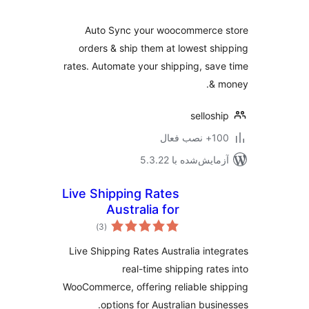
Auto Sync your woocommerce 
orders & ship them at lowest sh
rates. Automate your shipping, sav
& 
sellosh
نصب فعال
مایش‌شده با 5.3.22
Live Shipping Rates
Australia for
مجموع
woocommerce –
)
(3
امتیازها
Get real-time
Live Shipping Rates Australia inte
shipping rates for
real-time shipping rate
your store
WooCommerce, offering reliable sh
options for Australian busin