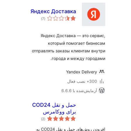
Яндекс Доставка
مجموع
)
(7
امتیازها
Яндекс Доставка — это се
который помогает биз
отправлять заказы клиентам в
города и между горо
Yandex Delive
 نصب فعال
مایش‌شده با 6.6.6
حمل و نقل COD24
برای ووکامرس
مجموع
)
(2
امتیازها
افزودن روش‌های حمل و نقل COD24 به