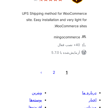
امتیازها
UPS Shipping method for WooCom
site. Easy installation and very li
WooCommerce s
mingocommerc
ب فعال
مایش‌شده با 5.7.0
‌بندی
ه‌ها
2
1
ویترین
پوسته‌ها
افزونه‌ها