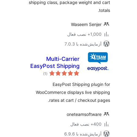
shipping class, package weight an
Waseem Senj
1+ نصب فعال
مایش‌شده با 7.0.3
Multi-Carrier
EasyPost Shipping
مجموع
Methods & Address
)
(1
امتیازها
Validation for
EasyPost Shipping plug
WooCommerce
WooCommerce displays live sh
rates at cart / checkout 
oneteamsoftwa
 نصب فعال
مایش‌شده با 6.9.6