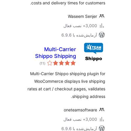
costs and delivery times for cust
Waseem Senj
3,+ نصب فعال
مایش‌شده با 6.9.6
Multi-Carrier
Shippo Shipping
مجموع
Rates & Address
)
(11
امتیازها
Validation for
Multi-Carrier Shippo shipping plug
WooCommerce
WooCommerce displays live sh
rates at cart / checkout pages, val
shipping ad
oneteamsoftwa
3,+ نصب فعال
مایش‌شده با 6.9.6