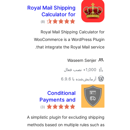
Royal Mail Shipping
Calculator for
مجموع
WooCommerce
)
(8
امتیازها
Royal Mail Shipping Calculat
WooCommerce is a WordPress P
that integrate the Royal Mail se
Waseem Senj
1+ نصب فعال
مایش‌شده با 6.9.6
Conditional
Payments and
مجموع
Shipping for
)
(3
امتیازها
WooCommerce
A simplistic plugin for excluding sh
methods based on multiple rules s