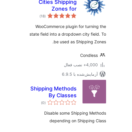
Cities Shipping
Zones for
مجموع
WooCommerce
)
(18
امتیازها
WooCommerce plugin for turni
state field into a dropdown city fie
be used as Shipping 
Condle
4,+ نصب فعال
مایش‌شده با 6.9.5
Shipping Methods
By Classes
مجموع
)
(0
امتیازها
Disable some Shipping Me
depending on Shipping