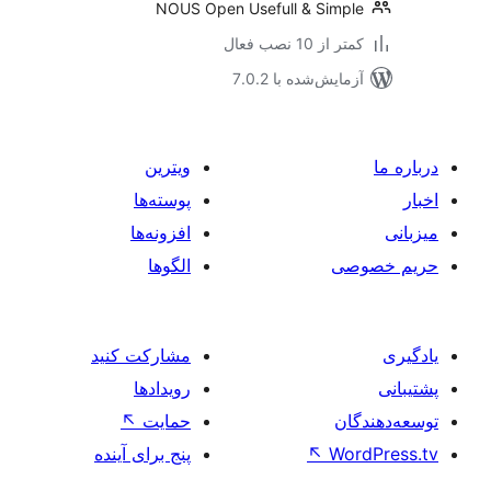
NOUS Open Usefull & Simp
 از 10 نصب فعال
مایش‌شده با 7.0.2
ویترین
پوسته‌ها
افزونه‌ها
صی
الگوها
مشارکت کنید
رویدادها
ان
حمایت
↖
Wo
↖
پنج برای آینده