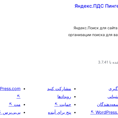
Яндекс.ПДС Пингер
Яндекс.Поиск для сайт
организации поиска для ва
ا 3.7.41
گیری
مشارکت کنید
Press.com
یبانی
رویدادها
↖
عه‌دهندگان
حمایت
↖
مت
↖
WordPress.
↖
پنج برای آینده
بی‌بی‌پرس
↖