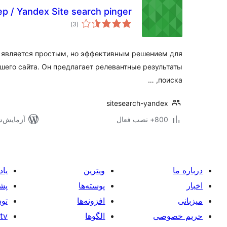
 / Yandex Site search pinger
مجموع
)
(3
امتیازها
а является простым, но эффективным решением для
шего сайта. Он предлагает релевантные результаты
поиска, …
sitesearch-yandex
800+ نصب فعال
آزمایش‌شده ب
درباره ما
ویترین
یاد
اخبار
پوسته‌ها
پشت
میزبانی
افزونه‌ها
توس
حریم خصوصی
الگوها
tv