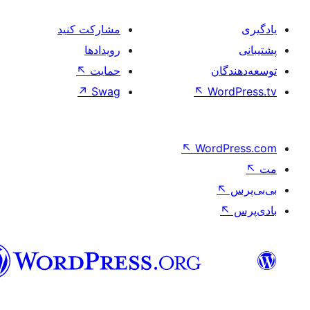
مشارکت کنید
رویدادها
ان
حمایت
↖
↗
Swag
↖
Wo
↖
Word
فارسی