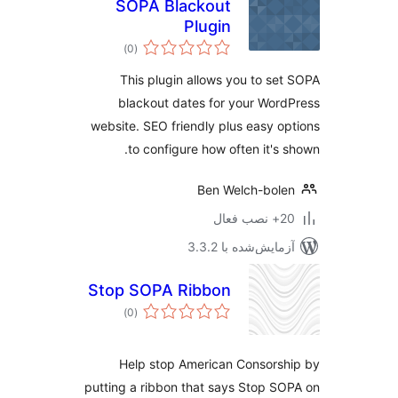
SOPA Blackout
Plugin
مجموع
)
(0
امتیازها
This plugin allows you to se
blackout dates for your Wor
website. SEO friendly plus easy o
to configure how often it's 
Ben Welch-bol
ب فعال
مایش‌شده با 3.3.2
Stop SOPA Ribbon
مجموع
)
(0
امتیازها
Help stop American Consors
putting a ribbon that says Stop S