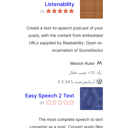
Listenability
مجموع
)
(1
امتیازها
Create a text-to-speech podcast o
posts, with the content from em
URLs supplied by Readability. Op
incarnation of Sound
Weston Rut
ب فعال
مایش‌شده با 4.3.34
Easy Speech 2 Text
مجموع
)
(0
امتیازها
The most complete speech t
converter as a post. Convert audio