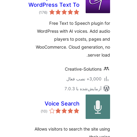
WordPress Text To
مجموع
Speech Plugin
)
(176
امتیازها
Free Text to Speech plug
WordPress with AI voices. Add
players to posts, pag
WooCommerce. Cloud generatio
server
Creative-Solutio
3,+ نصب فعال
مایش‌شده با 7.0.3
Voice Search
مجموع
)
(10
امتیازها
Allows visitors to search the site
their