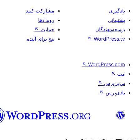
مشارکت کنید
رویدادها
ان
حمایت
↖
Wo
↖
پنج برای آینده
↖
Word
فارسی