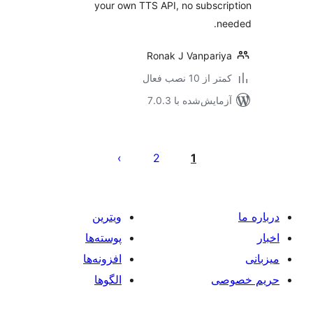
your own TTS API, no subscr
n
Ronak J Vanpari
 از 10 نصب فعال
مایش‌شده با 7.0.3
‌بندی
ه‌ها
2
1
ویترین
پوسته‌ها
افزونه‌ها
صی
الگوها