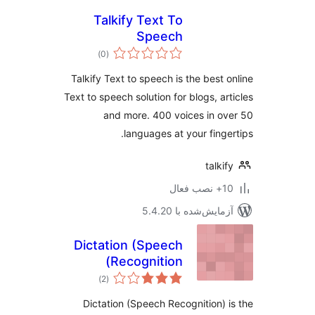
Talkify Text To
Speech
مجموع
)
(0
امتیازها
Talkify Text to speech is the best 
Text to speech solution for blogs, ar
and more. 400 voices in o
languages at your finge
talki
ب فعال
مایش‌شده با 5.4.20
Dictation (Speech
Recognition)
مجموع
)
(2
امتیازها
Dictation (Speech Recognition) 