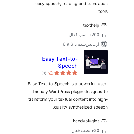
easy speech, reading and trans
texthe
 نصب فعال
مایش‌شده با 6.9.6
Easy Text-to-
Speech
مجموع
)
(3
امتیازها
Easy Text-to-Speech is a powerful,
friendly WordPress plugin desig
transform your textual content into
quality synthesized s
handyplugi
ب فعال