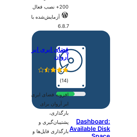
200+ نصب فعال
آزمایش‌شده با
6.8.7
فضای ابری ابر
آروان
مجموع
)
(14
امتیازها
افزونه فضای ابری
ابر آروان برای
بارگذاری،
پشتیبان‌گیری و
بارگذاری فایل‌ها و