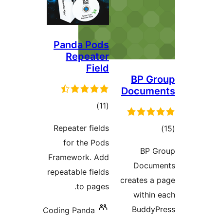
Panda Pods
Repeater
Field
مجموع
)
(11
امتیازها
Repeater fields
for the Pods
Framework. Add
repeatable fields
to pages.
Coding Panda