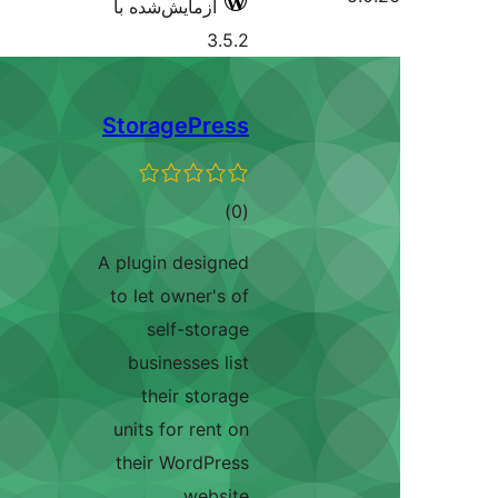
آزمایش‌شده با
3.5.2
StoragePress
مجموع
)
(0
امتیازها
A plugin designed
to let owner's of
self-storage
businesses list
their storage
units for rent on
their WordPress
website.