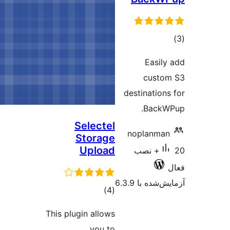
Selectel
Storage
Upload
مجموع
)
(4
امتیازها
This plugin allows
you to