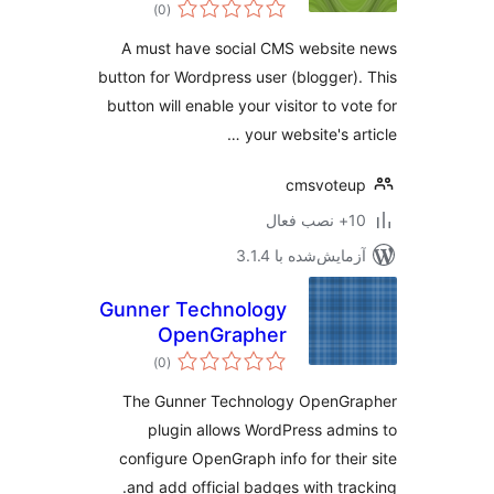
مجموع
)
(0
امتیازها
A must have social CMS websit
button for Wordpress user (blogger)
button will enable your visitor to vo
your website's ar
cmsvoteu
ب فعال
مایش‌شده با 3.1.4
Gunner Technology
OpenGrapher
مجموع
)
(0
امتیازها
The Gunner Technology OpenGr
plugin allows WordPress adm
configure OpenGraph info for thei
and add official badges with tra