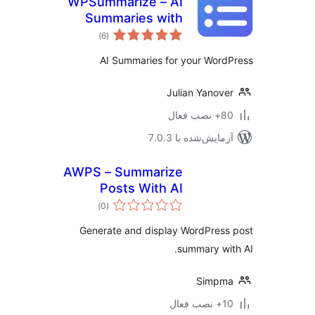
WPSummarize – AI
Summaries with
مجموع
key takeaways for
)
(6
امتیازها
your posts
AI Summaries for your Wor
Julian Yanov
ب فعال
مایش‌شده با 7.0.3
AWPS – Summarize
Posts With AI
مجموع
)
(0
امتیازها
Generate and display WordPres
summary wi
Simpm
ب فعال