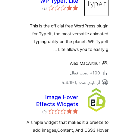
WP TypeIt Lite
مجموع
)
(2
امتیازها
This is the official free WordPress 
for TypeIt, the most versatile an
typing utility on the planet. WP 
Lite allows you to eas
Alex MacArth
نصب فعال
مایش‌شده با 5.4.19
Image Hover
Effects Widgets
مجموع
)
(9
امتیازها
A simple widget that makes it a bre
add images,Content, And CSS3 