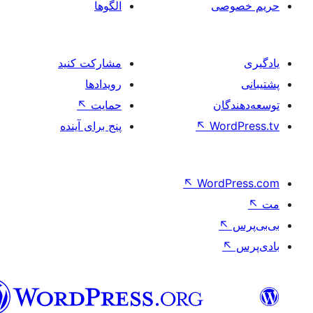
صی
الگوها
مشارکت کنید
رویدادها
ان
حمایت
↖
Wo
↖
پنج برای آینده
↖
Word
فارسی