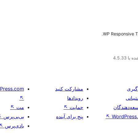
WP Responsive Time
ا 4.5.33
گیری
مشارکت کنید
Press.com
یبانی
رویدادها
↖
عه‌دهندگان
حمایت
↖
مت
↖
WordPress.
↖
پنج برای آینده
بی‌بی‌پرس
↖
بادی‌پرس
↖