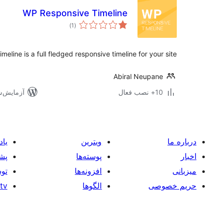
WP Responsive Timeline
مجموع
)
(1
امتیازها
line is a full fledged responsive timeline for your site.
Abiral Neupane
10+ نصب فعال
آزمایش‌شده ب
درباره ما
ویترین
یاد
اخبار
پوسته‌ها
پشت
میزبانی
افزونه‌ها
توس
حریم خصوصی
الگوها
tv