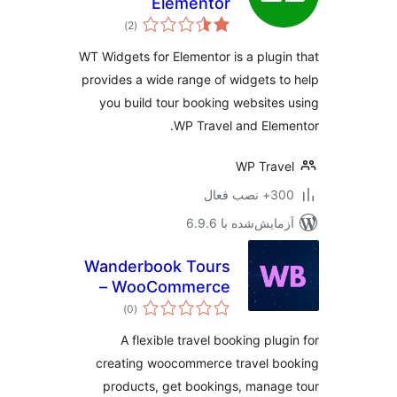
Elementor
مجموع
)
(2
امتیازها
WT Widgets for Elementor is a plugi
provides a wide range of widgets t
you build tour booking websites
WP Travel and Elem
WP Trav
 نصب فعال
مایش‌شده با 6.9.6
Wanderbook Tours
– WooCommerce
مجموع
Travel Booking
)
(0
امتیازها
System
A flexible travel booking plug
creating woocommerce travel bo
products, get bookings, manag