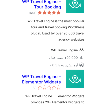
WP Travel Engine –
Tour Booking
مجموع
Plugin – Tour
)
(584
امتیازها
Operator Software
WP Travel Engine is the most p
tour and travel booking Wor
plugin. Used by over 20,000 
agency web
WP Travel Engi
20,+ نصب فعال
مایش‌شده با 7.0.3
WP Travel Engine –
Elementor Widgets
مجموع
| Create Travel
)
(0
امتیازها
Booking Website
WP Travel Engine – Elementor W
Using WordPress
provides 20+ Elementor widg
and Elementor