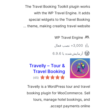
The Travel Booking Toolkit plugin
with the WP Travel Engine. I
special widgets to the Travel B
theme, making creating travel web
WP Travel Engi
3,+ نصب فعال
مایش‌شده با 6.9.6
Travelly – Tour &
Travel Booking
مجموع
Manager for
)
(45
امتیازها
WooCommerce
Travelly is a WordPress tour and 
booking plugin for WooCommerce
tours, manage hotel booking
accept payments o