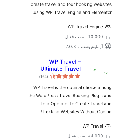
create travel and tour booking we
using WP Travel Engine and Elem
WP Travel Engi
10,+ نصب فعال
مایش‌شده با 7.0.3
WP Travel –
Ultimate Travel
مجموع
Booking System,
)
(164
امتیازها
Tour Management
WP Travel is the optimal choice
Engine
the WordPress Travel Booking Plug
Tour Operator to Create Trav
Trekking Websites Without C
WP Trav
4,+ نصب فعال