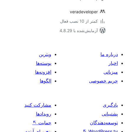
veradevelop
 از 10 نصب فعال
مایش‌شده با 4.8.29
ویترین
پوسته‌ها
افزونه‌ها
صی
الگوها
مشارکت کنید
رویدادها
ان
حمایت
↖
Wo
↖
پنج برای آینده