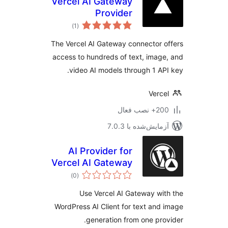
Vercel AI Gateway
Provider
مجموع
)
(1
امتیازها
The Vercel AI Gateway connector 
access to hundreds of text, imag
video AI models through 1 AP
Verc
 نصب فعال
مایش‌شده با 7.0.3
AI Provider for
Vercel AI Gateway
مجموع
)
(0
امتیازها
Use Vercel AI Gateway wi
WordPress AI Client for text and
generation from one pro