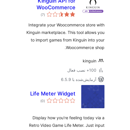
Kinguin API for
WooCommerce
مجموع
)
(7
امتیازها
Integrate your Woocommerce stor
Kinguin marketplace. This tool allo
to import games from Kinguin int
Woocommerce 
kingu
نصب فعال
مایش‌شده با 6.5.9
Life Meter Widget
مجموع
)
(0
امتیازها
Display how you're feeling today
Retro Video Game Life Meter. Just