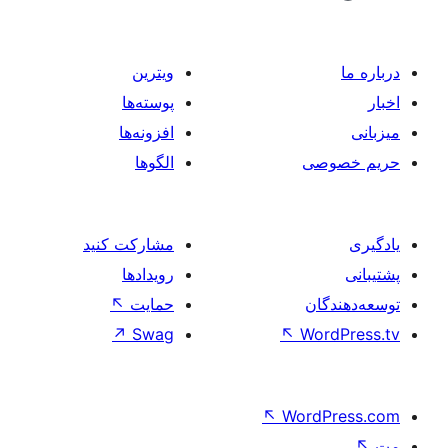
ویترین
پوسته‌ها
افزونه‌ها
صی
الگوها
مشارکت کنید
رویدادها
ان
حمایت
↖
↗
Swag
↖
Wo
↖
Word