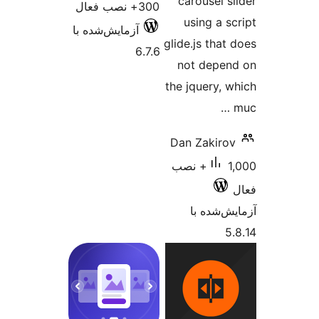
carousel s
300+ نصب فعال
using a s
آزمایش‌شده با
glide.js that
6.7.6
not depe
the jquery, 
Dan Zakiro
1,000+ نصب
‌شده با
5