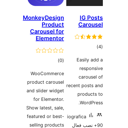
MonkeyDesign
IG P
Product
Caro
Carousel for
Elementor
وع
ازها
Easily 
مجموع
)
(0
respo
امتیازها
WooCommerce
carous
product carousel
recent post
and slider widget
produc
for Elementor.
WordP
Show latest, sale,
featured or best-
iografica
selling products