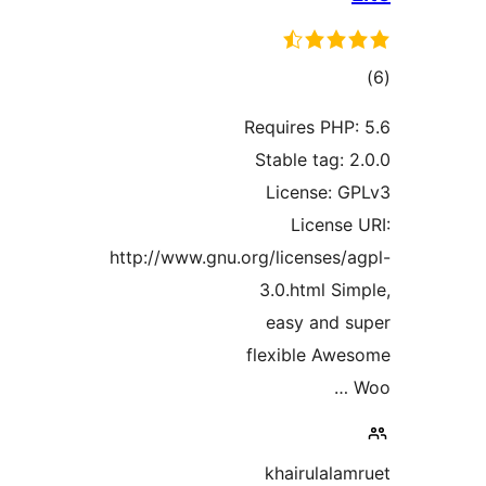
وع
ازها
Requires PHP
Stable tag: 
License: 
License
http://www.gnu.org/licenses/
3.0.html Si
easy and 
flexible Aw
khairulala