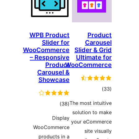
WPB Product
Pro
Slider for
Caro
WooCommerce
Slider & 
– Responsive
Ultimate
Product
WooComme
Carousel &
Showcase
موع
تیازها
The most intu
مجموع
)
(38
solution to
امتیازها
Display
your eComm
WooCommerce
site vi
products in a