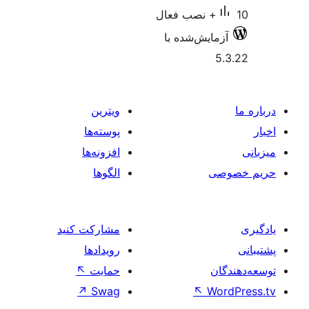
زمایش‌شده با
5
ویترین
پوسته‌ها
افزونه‌ها
صی
الگوها
مشارکت کنید
رویدادها
ان
حمایت
↖
↗
Swag
↖
Wo