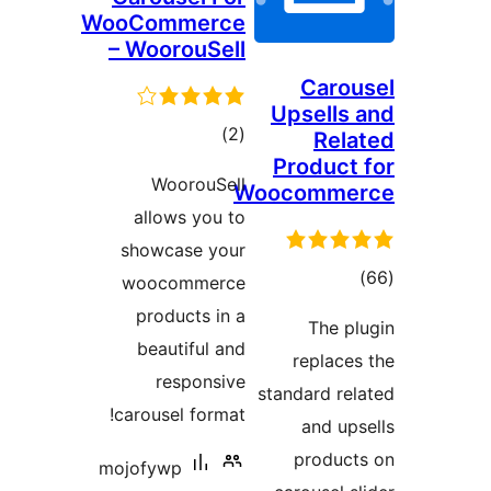
WooCommerce
– WoorouSell
Caro
Upsells
مجموع
)
(2
Rel
Product
امتیازها
WoorouSell
Woocomme
allows you to
showcase your
موع
woocommerce
تیازها
products in a
The p
beautiful and
replace
responsive
standard re
carousel format!
and up
produc
mojofywp