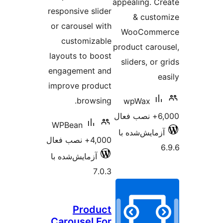
appealing. C
responsive slider
& cust
or carousel with
WooComm
customizable
product caro
layouts to boost
sliders, or
engagement and
improve product
browsing.
wpWax
ال
WPBean
زمایش‌شده با
4,000+ نصب فعال
آزمایش‌شده با
7.0.3
Product
Carousel For